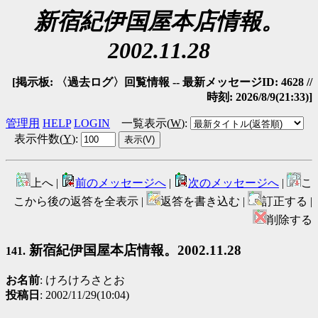
新宿紀伊国屋本店情報。
2002.11.28
[掲示板: 〈過去ログ〉回覧情報 -- 最新メッセージID: 4628 //
時刻: 2026/8/9(21:33)]
管理用
HELP
LOGIN
一覧表示(
W
)
:
表示件数(
Y
)
:
上へ |
前のメッセージへ
|
次のメッセージへ
|
こ
こから後の返答を全表示 |
返答を書き込む |
訂正する |
削除する
新宿紀伊国屋本店情報。2002.11.28
141.
お名前
: けろけろさとお
投稿日
: 2002/11/29(10:04)