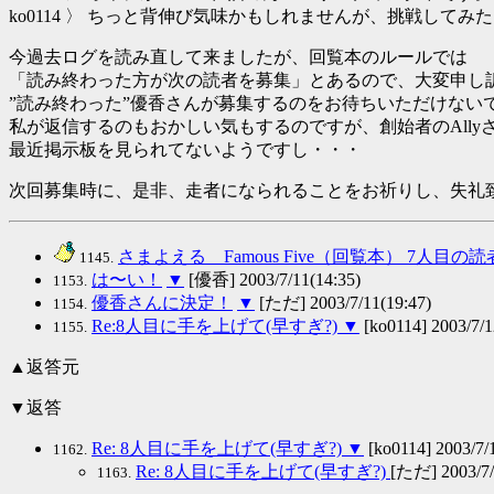
ko0114 〉 ちっと背伸び気味かもしれませんが、挑戦してみ
今過去ログを読み直して来ましたが、回覧本のルールでは
「読み終わった方が次の読者を募集」とあるので、大変申し
”読み終わった”優香さんが募集するのをお待ちいただけない
私が返信するのもおかしい気もするのですが、創始者のAlly
最近掲示板を見られてないようですし・・・
次回募集時に、是非、走者になられることをお祈りし、失礼
さまよえる Famous Five（回覧本） 7人目
1145.
は〜い！
▼
[優香] 2003/7/11(14:35)
1153.
優香さんに決定！
▼
[ただ] 2003/7/11(19:47)
1154.
Re:8人目に手を上げて(早すぎ?)
▼
[ko0114] 2003/7/1
1155.
▲返答元
▼返答
Re: 8人目に手を上げて(早すぎ?)
▼
[ko0114] 2003/7/
1162.
Re: 8人目に手を上げて(早すぎ?)
[ただ] 2003/7/
1163.