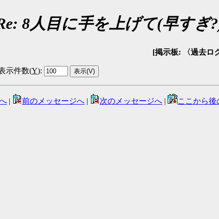
Re: 8人目に手を上げて(早すぎ?
[掲示板: 〈過去ログ〉回
表示件数(
Y
)
:
へ
|
前のメッセージへ
|
次のメッセージへ
|
ここから後