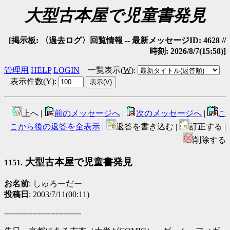
大型古本屋で児童書発見
[掲示板: 〈過去ログ〉回覧情報 -- 最新メッセージID: 4628 //
時刻: 2026/8/7(15:58)]
管理用
HELP
LOGIN
一覧表示(
W
)
:
表示件数(
Y
)
:
上へ |
前のメッセージへ
|
次のメッセージへ
|
こ
こから後の返答を全表示
|
返答を書き込む |
訂正する |
削除する
大型古本屋で児童書発見
1151.
お名前
: しゅろーだー
投稿日
: 2003/7/11(00:11)
------------------------------