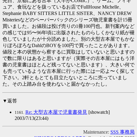
先日、京都にある古本（大半がCOMIC）、ゲーム、フィギ
ュア、食玩などを扱っているお店でFullHouse Michelle、
Stephanie BABY SITTERS LITTLE SISTER、NANCY DREW
Misteriesなどのペーパーバックのシリーズ物児童書を計15冊
買いました。お値段は投げ売りの1冊100円也。新刊案内など
の感じでは95〜96年頃に出版されたものらしくかなり紙が褪
色していましたが十分読めました。別の大型古本屋でもかな
りぼろぼろなDahlのBOYを100円で買ったことがあります。
値段と本の状態から察するに買取はしていないと思いますの
で数に限りはあると思いますが（実際その古本屋にはもう洋
書の児童書はほとんど残ってないと思います）、大きい何で
も売っているような古本屋に行った際には一応よ〜く探して
下さい。2軒ともとても目立たないところに売っていまし
た。その上踏み台を使わないと届かなかったし。
▼返答
Re: 大型古本屋で児童書発見
[showatch]
1161.
2003/7/13(23:44)
Maintenance:
SSS 事務局