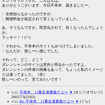
オシツオサレツさん、こんばんは。
ありがとうございます、今日不幸本、届きました〜。
〉全然知らなかったのですが、
〉郵便料金が改定されて安くなっていました。
あ、そうなんですか。民営化されて、良くなったんでしょう
か。
ラッキー！！(^^)
〉それから、不幸本のサイトもみつけてしまいました。
〉なんだか、怪し〜い感じでした。
それって、どこ、どこ？
ダレンシャンのサイトは意外と明るかったですよ。
ダレンシャンの作者の画像もあって、ちょっと私のイメージ
とは違ってました。（笑）
怪し〜いのって、見てみたいです！
不幸本、11番走者募集だよ〜
▼
[オシツオサレツ]
1112.
2003/7/3(23:03)
Re: 不幸本、11番走者募集だよ〜
▼
[ぐら]
1113.