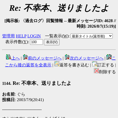
Re: 不幸本、送りましたよ
[掲示板: 〈過去ログ〉回覧情報 -- 最新メッセージID: 4628 //
時刻: 2026/8/7(15:19)]
管理用
HELP
LOGIN
一覧表示(
W
)
:
表示件数(
Y
)
:
上へ
|
前のメッセージへ
|
次のメッセージへ
|
こ
こから後の返答を全表示
|
返答を書き込む |
訂正する |
削除する
Re: 不幸本、送りましたよ
1144.
お名前
: ぐら
投稿日
: 2003/7/9(20:41)
------------------------------