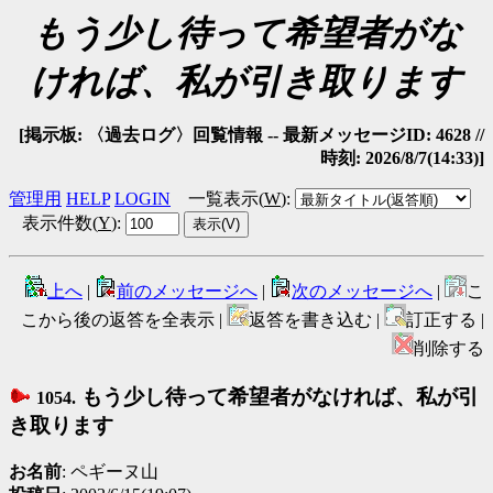
もう少し待って希望者がな
ければ、私が引き取ります
[掲示板: 〈過去ログ〉回覧情報 -- 最新メッセージID: 4628 //
時刻: 2026/8/7(14:33)]
管理用
HELP
LOGIN
一覧表示(
W
)
:
表示件数(
Y
)
:
上へ
|
前のメッセージへ
|
次のメッセージへ
|
こ
こから後の返答を全表示 |
返答を書き込む |
訂正する |
削除する
もう少し待って希望者がなければ、私が引
1054.
き取ります
お名前
: ペギーヌ山