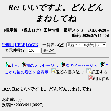
Re: いいですよ。どんどん
まねしてね
[掲示板: 〈過去ログ〉回覧情報 -- 最新メッセージID: 4628 //
時刻: 2026/8/7(14:40)]
管理用
HELP
LOGIN
一覧表示(
W
)
:
表示件数(
Y
)
:
上へ
|
前のメッセージへ
|
次のメッセージへ
|
こ
こから後の返答を全表示
|
返答を書き込む |
訂正する |
削除する
Re: いいですよ。どんどんまねしてね
1027.
お名前
: apple
投稿日
: 2003/6/11(06:27)