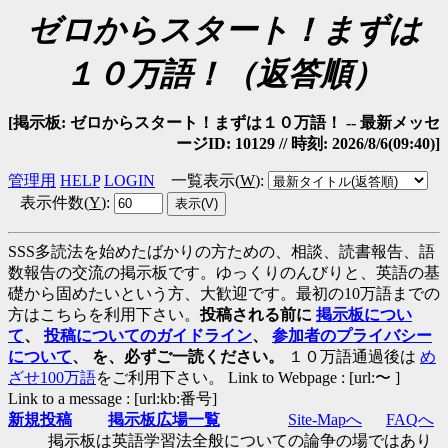
ゼロからスタート！まずは
１０万語！（返答順）
[掲示板: ゼロからスタート！まずは１０万語！ -- 最新メッセ
ージID: 10129 // 時刻: 2026/8/6(09:40)]
管理用
HELP
LOGIN
一覧表示(
W
)
:
表示件数(
Y
)
:
SSS多読法を始めたばかりの方ための、相談、読書報告、語
数報告の交流の掲示板です。ゆっくりのんびりと、英語の基
礎から固めたいという方、大歓迎です。最初の10万語までの
方はこちらを利用下さい。
投稿される前に
掲示板につい
て
、
投稿についてのガイドライン
、
参加者のプライバシー
について
、 を、必ずご一読ください。
１０万語通過後は
め
ざせ100万語
をご利用下さい。 Link to Webpage : [url:〜 ]
Link to a message : [url:kb:番号]
新規投稿
掲示板広場一覧
Site-Mapへ
FAQへ
掲示板は英語学習法全般についての論争の場ではあり