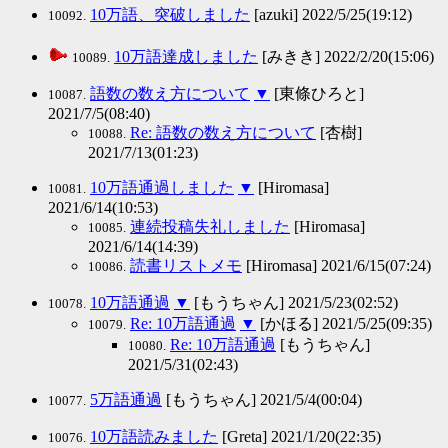
10万語、突破しました
[azuki] 2022/5/25(19:12)
10092.
10万語達成しました
[みきき] 2022/2/20(15:06)
10089.
語数の数え方について
▼
[東條ひろと]
10087.
2021/7/5(08:40)
Re: 語数の数え方について
[杏樹]
10088.
2021/7/13(01:23)
10万語通過しました
▼
[Hiromasa]
10081.
2021/6/14(10:53)
連続投稿失礼しました
[Hiromasa]
10085.
2021/6/14(14:39)
読書リストメモ
[Hiromasa] 2021/6/15(07:24)
10086.
10万語通過
▼
[もうちゃん] 2021/5/23(02:52)
10078.
Re: 10万語通過
▼
[かほる] 2021/5/25(09:35)
10079.
Re: 10万語通過
[もうちゃん]
10080.
2021/5/31(02:43)
5万語通過
[もうちゃん] 2021/5/4(00:04)
10077.
10万語読みました
[Greta] 2021/1/20(22:35)
10076.