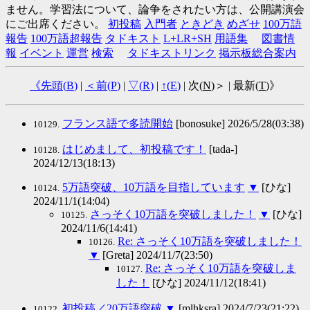
ません。学習法について、論争をされたい方は、公開講演会
にご出席ください。
初投稿
入門者
ときどき
めざせ
100万語
報告
100万語超報告
タドキスト
L+LR+SH
用語集
図書情
報
イベント
運営
検索
タドキストリンク
掲示板総合案内
《先頭(
B
)
|
＜前(
P
)
|
▽(
R
)
|
↑(
E
)
| 次(
N
)＞ | 最新(
T
)》
フランス語で多読開始
[bonosuke] 2026/5/28(03:38)
10129.
はじめまして、初投稿です！
[tada-]
10128.
2024/12/13(18:13)
5万語突破、10万語を目指しています
▼
[ひな]
10124.
2024/11/1(14:04)
さっそく10万語を突破しました！
▼
[ひな]
10125.
2024/11/6(14:41)
Re: さっそく10万語を突破しました！
10126.
▼
[Greta] 2024/11/7(23:50)
Re: さっそく10万語を突破しま
10127.
した！
[ひな] 2024/11/12(18:41)
初投稿／20万語突破
▼
[mlhksra] 2024/7/23(21:22)
10122.