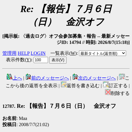
Re: 【報告】７月６日
（日） 金沢オフ
[掲示板: 〈過去ログ〉オフ会参加募集・報告 -- 最新メッセー
ジID: 14794 // 時刻: 2026/8/7(15:18)]
管理用
HELP
LOGIN
一覧表示(
W
)
:
表示件数(
Y
)
:
上へ
|
前のメッセージへ
|
次のメッセージへ
|
こ
こから後の返答を全表示 |
返答を書き込む |
訂正する |
削除する
Re: 【報告】７月６日（日） 金沢オフ
12787.
お名前
: Maa
投稿日
: 2008/7/7(21:02)