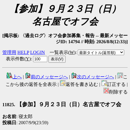
【参加】９月２３日（日）
名古屋でオフ会
[掲示板: 〈過去ログ〉オフ会参加募集・報告 -- 最新メッセー
ジID: 14794 // 時刻: 2026/8/8(12:33)]
管理用
HELP
LOGIN
一覧表示(
W
)
:
表示件数(
Y
)
:
上へ
|
前のメッセージへ
|
次のメッセージへ
|
こ
こから後の返答を全表示 |
返答を書き込む |
訂正する |
削除する
【参加】９月２３日（日）名古屋でオフ会
11825.
お名前
: 寝太郎
投稿日
: 2007/9/9(23:59)