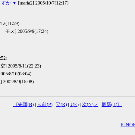
ますか
▼
[maria2] 2005/10/7(12:17)
12(11:59)
ス] 2005/9/9(17:24)
52)
空] 2005/8/11(22:23)
5/8/10(08:04)
/8/9(16:08)
《先頭(
B
)
|
＜前(
P
)
|
▽(
R
)
|
↓(
E
)
|
次(
N
)＞
|
最新(
T
)》
KINOB