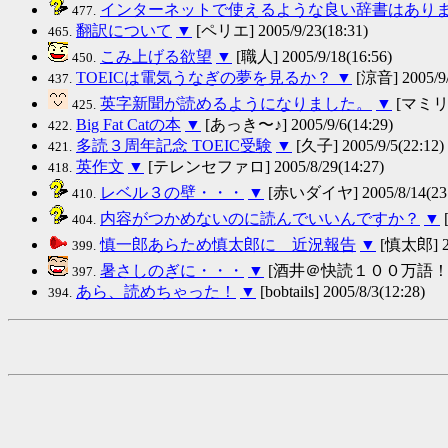
インターネットで使えるような良い辞書はあり
477.
翻訳について
▼
[ペリエ] 2005/9/23(18:31)
465.
こみ上げる欲望
▼
[職人] 2005/9/18(16:56)
450.
TOEICは電気うなぎの夢を見るか？
▼
[涼音] 2005/9/
437.
英字新聞が読めるようになりました。
▼
[マミリーモ
425.
Big Fat Catの本
▼
[あっき〜♪] 2005/9/6(14:29)
422.
多読３周年記念 TOEIC受験
▼
[久子] 2005/9/5(22:12)
421.
英作文
▼
[テレンセファロ] 2005/8/29(14:27)
418.
レベル３の壁・・・
▼
[赤いダイヤ] 2005/8/14(23:
410.
内容がつかめないのに読んでいいんですか？
▼
[
404.
慎一郎あらため慎太郎に 近況報告
▼
[慎太郎] 200
399.
暑さしのぎに・・・
▼
[酒井＠快読１００万語！] 2005
397.
あら、読めちゃった！
▼
[bobtails] 2005/8/3(12:28)
394.