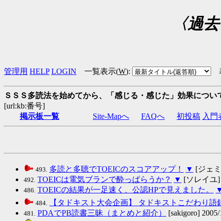
〈過去
管理用
HELP
LOGIN
一覧表示(
W
)
:
ＳＳＳ多読法を始めてから、「感じる・感じた」効果につい
[url:kb:番号]
掲示板一覧
Site-Mapへ
FAQへ
初投稿
入門
多読と多聴でTOEICのスコアアップ！
▼
[ジェミニ]
493.
TOEICは電気ブランで酔っぱらうか？
▼
[ソレイユ] 20
492.
TOEICの結果が一足速く、公認HPで見えました。
486.
【タドキスト大会企画】 タドキストこだわり語
484.
PDAでPB読書三昧（まとめと紹介）
[sakigoro] 2005/
481.