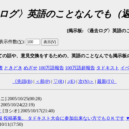
ログ〉英語のことなんでも（
[掲示板: 〈過去ログ〉英語のことなんでも
表示件数(
Y
)
:
ての話や、意見交換をするための、英語のことなんでも掲示板
者
ときどき
めざせ
100万語報告
100万語超報告
タドキスト
イ
《先頭(
B
)
|
＜前(
P
)
|
▽(
R
)
|
↓(
E
)
|
次(
N
)＞
|
最新(
T
)》
 2005/10/25(00:28)
05/10/24(22:19)
▼
[ヨシオ] 2005/10/17(21:40)
録 投稿募集。 タドキスト大会に参加出来ない方でもＯＫです
10/11(17:50)