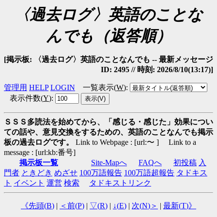
〈過去ログ〉英語のことな
んでも（返答順）
[掲示板: 〈過去ログ〉英語のことなんでも -- 最新メッセージ
ID: 2495 // 時刻: 2026/8/10(13:17)]
管理用
HELP
LOGIN
一覧表示(
W
)
:
表示件数(
Y
)
:
ＳＳＳ多読法を始めてから、「感じる・感じた」効果につい
ての話や、意見交換をするための、英語のことなんでも掲示
板の過去ログです。
Link to Webpage : [url:〜 ] Link to a
message : [url:kb:番号]
掲示板一覧
Site-Mapへ
FAQへ
初投稿
入
門者
ときどき
めざせ
100万語報告
100万語超報告
タドキス
ト
イベント
運営
検索
タドキストリンク
《先頭(
B
)
|
＜前(
P
)
|
▽(
R
)
|
↓(
E
)
|
次(
N
)＞
|
最新(
T
)》