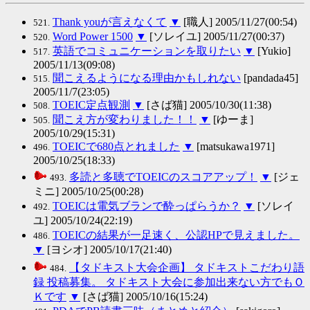
Thank youが言えなくて
▼
[職人] 2005/11/27(00:54)
521.
Word Power 1500
▼
[ソレイユ] 2005/11/27(00:37)
520.
英語でコミュニケーションを取りたい
▼
[Yukio]
517.
2005/11/13(09:08)
聞こえるようになる理由かもしれない
[pandada45]
515.
2005/11/7(23:05)
TOEIC定点観測
▼
[さば猫] 2005/10/30(11:38)
508.
聞こえ方が変わりました！！
▼
[ゆーま]
505.
2005/10/29(15:31)
TOEICで680点とれました
▼
[matsukawa1971]
496.
2005/10/25(18:33)
多読と多聴でTOEICのスコアアップ！
▼
[ジェ
493.
ミニ] 2005/10/25(00:28)
TOEICは電気ブランで酔っぱらうか？
▼
[ソレイ
492.
ユ] 2005/10/24(22:19)
TOEICの結果が一足速く、公認HPで見えました。
486.
▼
[ヨシオ] 2005/10/17(21:40)
【タドキスト大会企画】 タドキストこだわり語
484.
録 投稿募集。 タドキスト大会に参加出来ない方でもＯ
Ｋです
▼
[さば猫] 2005/10/16(15:24)