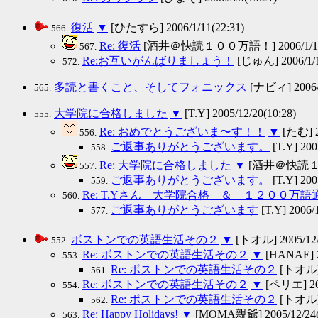
復活
▼
[ひたすら] 2006/1/11(22:31)
566.
Re: 復活
[酒井＠快読１００万語！] 2006/1/12(
567.
Re:お互いがんばりましょう！
[じゅん] 2006/1/1
572.
多読と書くこと、そしてフォニックス
[ナビィ] 2006/1
565.
大学院に合格しました
▼
[T.Y] 2005/12/20(10:28)
555.
Re: おめでとうございま〜す！！
▼
[たむ] 20
556.
ご返事ありがとうございます。
[T.Y] 200
558.
Re: 大学院に合格しました
▼
[酒井＠快読１００万
557.
ご返事ありがとうございます。
[T.Y] 200
559.
Re: T.Yさん 大学院合格 ＆ １２００万
560.
ご返事ありがとうございます
[T.Y] 2006/1
577.
ボストンでの英語生活その２
▼
[トオル] 2005/12/1
552.
Re: ボストンでの英語生活その２
▼
[HANAE] 20
553.
Re: ボストンでの英語生活その２
[トオル] 2
561.
Re: ボストンでの英語生活その２
▼
[ペリエ] 200
554.
Re: ボストンでの英語生活その２
[トオル] 2
562.
Re: Happy Holidays!
▼
[MOMA親爺] 2005/12/24(
563.