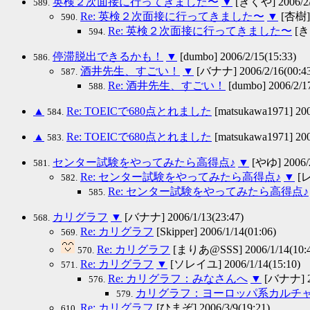
英検２次面接に行ってきました〜
▼
[きくや] 2006/2/2
589.
Re: 英検２次面接に行ってきました〜
▼
[杏樹] 2
590.
Re: 英検２次面接に行ってきました〜
[きく
594.
停滞脱出できるかも！
▼
[dumbo] 2006/2/15(15:33)
586.
酒井先生、すごい！
▼
[バナナ] 2006/2/16(00:43
587.
Re: 酒井先生、すごい！
[dumbo] 2006/2/17
588.
▲
Re: TOEICで680点とれました
[matsukawa1971] 200
584.
▲
Re: TOEICで680点とれました
[matsukawa1971] 200
583.
センター試験をやってみたら高得点♪
▼
[やゆ] 2006/2
581.
Re: センター試験をやってみたら高得点♪
▼
[レ
582.
Re: センター試験をやってみたら高得点♪
585.
カリグラフ
▼
[バナナ] 2006/1/13(23:47)
568.
Re: カリグラフ
[Skipper] 2006/1/14(01:06)
569.
Re: カリグラフ
[まりあ@SSS] 2006/1/14(10:4
570.
Re: カリグラフ
▼
[ソレイユ] 2006/1/14(15:10)
571.
Re: カリグラフ：みなさんへ
▼
[バナナ] 20
576.
カリグラフ：ヨーロッパ系カルチ
579.
Re: カリグラフ
[ひまぞ] 2006/3/9(19:21)
610.