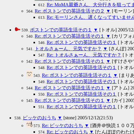
Re: MoMA親爺さん、大分行きを狙って
612.
Re: ボストンでの英語生活その２
▼
[モーリン] 20
564.
Re: モーリンさん、遅くなってすいませ
613.
ボストンでの英語生活その１
▼
[トオル] 2005/12/1
539.
Re: ボストンでの英語生活その１
▼
[カリフォルニ
540.
Re: ボストンでの英語生活その１
[トオル] 2
546.
トオルさぁーん、元気ですか？
▼
[さんぽ] 2005/
541.
Re: トオルさぁーん、元気ですか？
[トオル]
547.
Re: ボストンでの英語生活その１
▼
[すけさやママ]
542.
Re: ボストンでの英語生活その１
[トオル] 2
548.
Re: ボストンでの英語生活その１
▼
[まりあ@S
543.
Re: ボストンでの英語生活その１
[トオル] 2
549.
Re: ボストンでの英語生活その１
▼
[アトム] 200
544.
Re: ボストンでの英語生活その１
[トオル] 2
550.
Re: ボストンでの英語生活その１
▼
[カイ] 2005/
545.
Re: ボストンでの英語生活その１
[トオル] 2
551.
ピッケのおうち
▼
[stone] 2005/12/12(21:53)
538.
Re: ピッケのおうち
▼
[酒井＠快読１００万語！] 
573.
Re: ピッケのおうち
▼
[たんぽぽのわたげ] 200
574.