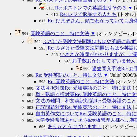
609.
Re: ボストンでの英語生活その３
▼
[
611.
Re: レジで返品する人たち
[トオル] 20
616.
Re: ひまぞさん、頭でわかっていても
615.
受験英語のこと、特に文法
▼
[オレンジピール] 2006
591.
ふざけた受験文法問題はもはや英語に非ず！
592.
Re: ふざけた受験文法問題はもはや英語
593.
いささか時間がかかりますが、ご要望
595.
お手数おかけしてすいません
597.
過去問入手法Re: 
599.
Re: 受験英語のこと、特に文法
▼
[Julie] 2006/3
596.
Re: 受験英語のこと、特に文法
[オレンジピー
598.
文法４択対策Re: 受験英語のこと、特に文法
[ミ
600.
単・熟語４択対策Re: 受験英語のこと、特に文
601.
文法の難問、和文英訳対策Re: 受験英語のこ
602.
正誤問題対策Re: 受験英語のこと、特に文法
[ミ
603.
自由英作文についてRe: 受験英語のこと、特
604.
大学受験常識あれこれ(掲示板管理人様へ…英語以
605.
ありがとうございます！
[オレンジピール] 20
606.