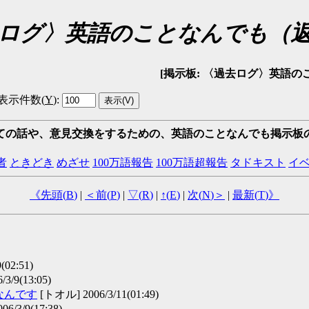
ログ〉英語のことなんでも（
[掲示板: 〈過去ログ〉英語のことなんでも
表示件数(
Y
)
:
ての話や、意見交換をするための、英語のことなんでも掲示板
者
ときどき
めざせ
100万語報告
100万語超報告
タドキスト
イ
《先頭(
B
)
|
＜前(
P
)
|
▽(
R
)
|
↑(
E
)
|
次(
N
)＞
|
最新(
T
)》
02:51)
3/9(13:05)
なんです
[トオル] 2006/3/11(01:49)
6/3/9(17:38)