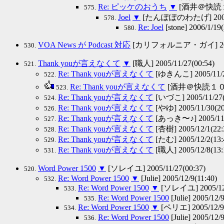
Re: ピッケのおうち
▼
[酒井＠快読１００
575.
Joel
▼
[たんぽぽのわたげ] 2006/1
578.
Re: Joel
[stone] 2006/1/19(
580.
VOA News が Podcast 対応
[カリフォルニア・ガイ] 2005/
530.
Thank youが言えなくて
▼
[職人] 2005/11/27(00:54)
521.
Re: Thank youが言えなくて
[ゆきんこ] 2005/11/2
522.
Re: Thank youが言えなくて
[酒井＠快読１００万語
523.
Re: Thank youが言えなくて
[いづこ] 2005/11/27(
524.
Re: Thank youが言えなくて
[やゆ] 2005/11/30(20
526.
Re: Thank youが言えなくて
[あっき〜♪] 2005/11/
527.
Re: Thank youが言えなくて
[杏樹] 2005/12/1(22:
528.
Re: Thank youが言えなくて
[たむ] 2005/12/2(13:
529.
Re: Thank youが言えなくて
[職人] 2005/12/8(13:
531.
Word Power 1500
▼
[ソレイユ] 2005/11/27(00:37)
520.
Re: Word Power 1500
▼
[Julie] 2005/12/9(11:40)
532.
Re: Word Power 1500
▼
[ソレイユ] 2005/12/
533.
Re: Word Power 1500
[Julie] 2005/12/
535.
Re: Word Power 1500
▼
[ペリエ] 2005/12/9(
534.
Re: Word Power 1500
[Julie] 2005/12/
536.