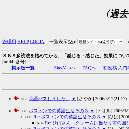
〈過去
管理用
HELP
LOGIN
一覧表示(
W
)
:
ＳＳＳ多読法を始めてから、「感じる・感じた」効果につい
[url:kb:番号]
掲示板一覧
Site-Mapへ
FAQへ
初投稿
入門
英語パスしました。
▼
[さやか] 2006/3/12(21:17)
617.
ボストンでの英語生活その３
▼
[トオル] 2006/3/9(
607.
Re: ボストンでの英語生活その３
▼
[ひば] 2006/
608.
Re: ひばさん、クレームは当たり前の国
614.
Re: ボストンでの英語生活その３
▼
[ひまぞ] 200