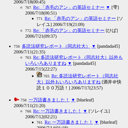
2006/7/18(00:45)
Re: 「赤毛のアン」の英語セミナー
▼
[雫]
767.
2006/7/18(06:51)
Re: 「赤毛のアン」の英語セミナー
[ソ
771.
レイユ] 2006/7/19(21:09)
Re: 「赤毛のアン」の英語セミナー
[ひば]
772.
2006/7/21(09:37)
多読法研究レポート（同志社大）
▼
[pandada45]
759.
2006/7/11(21:35)
Re: 多読法研究レポート（同志社大）以外も
763.
いろいろありますね
▼
[pandada45]
2006/7/15(22:27)
Re: 多読法研究レポート（同志社
765.
大）以外もいろいろありますね
[酒井＠快
読１００万語！] 2006/7/17(23:57)
一万語書きました！
▼
[blueleaf]
758.
2006/7/11(21:20)
Re: 一万語書きました！
▼
[ソレイユ]
760.
2006/7/12(02:21)
Re: 一万語書きました！
▼
[blueleaf]
761.
2006/7/14(01:18)