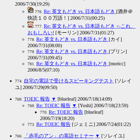
2006/7/30(19:29)
Re: 英文もどき vs. 日本語もどき
[酒井＠
776.
快読１００万語！] 2006/7/31(00:25)
Re: 英文もどき vs. 日本語もどき <-これ、
777.
おもしろい!
[モーリン] 2006/7/31(01:27)
Re: 英文もどき vs. 日本語もどき
[カイ]
778.
2006/7/31(08:00)
Re: 英文もどき vs. 日本語もどき
[プリン]
779.
2006/7/31(09:45)
Re: 英文もどき vs. 日本語もどき
[moricc]
781.
2006/8/5(07:10)
自宅の電話で受けるスピーキングテスト
[ソレイ
774.
ユ] 2006/7/29(09:50)
TOEIC 報告
▼
[blueleaf] 2006/7/18(14:09)
768.
Re: TOEIC 報告
▼
[Yoshi] 2006/7/18(23:59)
769.
Re: TOEIC 報告
[blueleaf]
770.
2006/7/19(18:20)
Re: TOEIC 報告
[ジェミニ] 2006/7/24(01:22)
773.
「赤毛のアン」の英語セミナー
▼
[ソレイユ]
766.