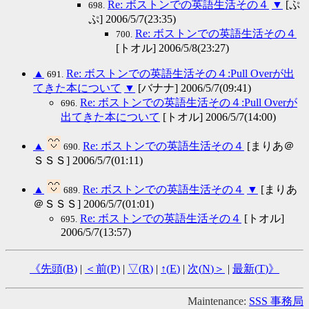
Re: ボストンでの英語生活その４
▼
[ぷ
698.
ぷ] 2006/5/7(23:35)
Re: ボストンでの英語生活その４
700.
[トオル] 2006/5/8(23:27)
▲
Re: ボストンでの英語生活その４:Pull Overが出
691.
てきた本について
▼
[バナナ] 2006/5/7(09:41)
Re: ボストンでの英語生活その４:Pull Overが
696.
出てきた本について
[トオル] 2006/5/7(14:00)
▲
Re: ボストンでの英語生活その４
[まりあ＠
690.
ＳＳＳ] 2006/5/7(01:11)
▲
Re: ボストンでの英語生活その４
▼
[まりあ
689.
＠ＳＳＳ] 2006/5/7(01:01)
Re: ボストンでの英語生活その４
[トオル]
695.
2006/5/7(13:57)
《先頭(
B
)
|
＜前(
P
)
|
▽(
R
)
|
↑(
E
)
|
次(
N
)＞
|
最新(
T
)》
Maintenance:
SSS 事務局