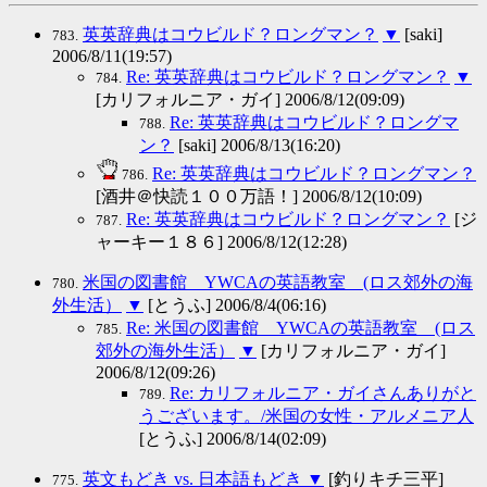
英英辞典はコウビルド？ロングマン？
▼
[saki]
783.
2006/8/11(19:57)
Re: 英英辞典はコウビルド？ロングマン？
▼
784.
[カリフォルニア・ガイ] 2006/8/12(09:09)
Re: 英英辞典はコウビルド？ロングマ
788.
ン？
[saki] 2006/8/13(16:20)
Re: 英英辞典はコウビルド？ロングマン？
786.
[酒井＠快読１００万語！] 2006/8/12(10:09)
Re: 英英辞典はコウビルド？ロングマン？
[ジ
787.
ャーキー１８６] 2006/8/12(12:28)
米国の図書館 YWCAの英語教室 (ロス郊外の海
780.
外生活）
▼
[とうふ] 2006/8/4(06:16)
Re: 米国の図書館 YWCAの英語教室 (ロス
785.
郊外の海外生活）
▼
[カリフォルニア・ガイ]
2006/8/12(09:26)
Re: カリフォルニア・ガイさんありがと
789.
うございます。/米国の女性・アルメニア人
[とうふ] 2006/8/14(02:09)
英文もどき vs. 日本語もどき
▼
[釣りキチ三平]
775.