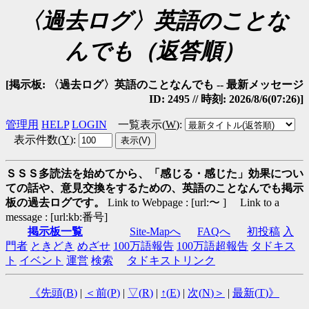
〈過去ログ〉英語のことな
んでも（返答順）
[掲示板: 〈過去ログ〉英語のことなんでも -- 最新メッセージ
ID: 2495 // 時刻: 2026/8/6(07:26)]
管理用
HELP
LOGIN
一覧表示(
W
)
:
表示件数(
Y
)
:
ＳＳＳ多読法を始めてから、「感じる・感じた」効果につい
ての話や、意見交換をするための、英語のことなんでも掲示
板の過去ログです。
Link to Webpage : [url:〜 ] Link to a
message : [url:kb:番号]
掲示板一覧
Site-Mapへ
FAQへ
初投稿
入
門者
ときどき
めざせ
100万語報告
100万語超報告
タドキス
ト
イベント
運営
検索
タドキストリンク
《先頭(
B
)
|
＜前(
P
)
|
▽(
R
)
|
↑(
E
)
|
次(
N
)＞
|
最新(
T
)》