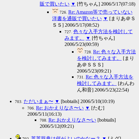
販で買いたい
▼
[竹ちゃん] 2006/5/17(07:18)
Re: Amazon等で売っていない
726.
洋書を通販で買いたい
▼
[まりあ＠Ｓ
ＳＳ] 2006/5/17(08:52)
色々な入手方法を検討して
727.
みます。
▼
[竹ちゃん]
2006/5/23(00:59)
Re: 色々な入手方法
728.
を検討してみます。
[まり
あ＠ＳＳＳ]
2006/5/23(09:21)
Re: 色々な入手方法を
731.
検討してみます。
[わんわ
ん和音] 2006/5/23(22:54)
ただいまぁ〜
▼
[bobtails] 2006/5/10(10:19)
703.
Re: おかえりなさ〜い
▼
[たむ]
706.
2006/5/11(16:13)
Re: おかえりなさ〜い
[bobtails]
708.
2006/5/12(09:21)
英英辞典は何がよいのかなー？
▼
[ミグ]
702.