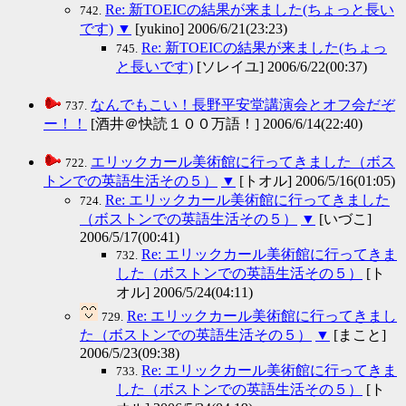
Re: 新TOEICの結果が来ました(ちょっと長い
742.
です)
▼
[yukino] 2006/6/21(23:23)
Re: 新TOEICの結果が来ました(ちょっ
745.
と長いです)
[ソレイユ] 2006/6/22(00:37)
なんでもこい！長野平安堂講演会とオフ会だぞ
737.
ー！！
[酒井＠快読１００万語！] 2006/6/14(22:40)
エリックカール美術館に行ってきました（ボス
722.
トンでの英語生活その５）
▼
[トオル] 2006/5/16(01:05)
Re: エリックカール美術館に行ってきました
724.
（ボストンでの英語生活その５）
▼
[いづこ]
2006/5/17(00:41)
Re: エリックカール美術館に行ってきま
732.
した（ボストンでの英語生活その５）
[ト
オル] 2006/5/24(04:11)
Re: エリックカール美術館に行ってきまし
729.
た（ボストンでの英語生活その５）
▼
[まこと]
2006/5/23(09:38)
Re: エリックカール美術館に行ってきま
733.
した（ボストンでの英語生活その５）
[ト