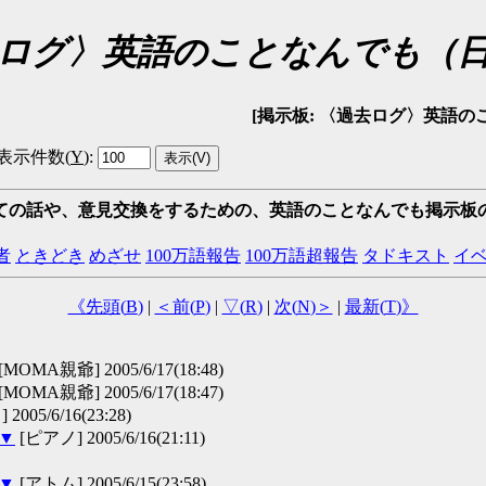
ログ〉英語のことなんでも（
[掲示板: 〈過去ログ〉英語のことなんでも
表示件数(
Y
)
:
ての話や、意見交換をするための、英語のことなんでも掲示板
者
ときどき
めざせ
100万語報告
100万語超報告
タドキスト
イ
《先頭(
B
)
|
＜前(
P
)
|
▽(
R
)
|
次(
N
)＞
|
最新(
T
)》
[MOMA親爺] 2005/6/17(18:48)
[MOMA親爺] 2005/6/17(18:47)
2005/6/16(23:28)
▼
[ピアノ] 2005/6/16(21:11)
▼
[アトム] 2005/6/15(23:58)