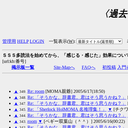
〈過去
管理用
HELP
LOGIN
一覧表示(
W
)
:
ＳＳＳ多読法を始めてから、「感じる・感じた」効果につい
[url:kb:番号]
掲示板一覧
Site-Mapへ
FAQへ
初投稿
入門
▲
Re: room
[MOMA親爺] 2005/6/17(18:50)
349.
▲
Re: 「そうかな、辞書君。君はそう思うかね？」
348.
▲
Re: 「そうかな、辞書君。君はそう思うかね？」
347.
▲
Re: 「Sherlock HolMOMA 名推理集！」
▼
[チクワ] 
345.
▲
Re: 「そうかな、辞書君。君はそう思うかね？」
344.
▲
room
▼
[ペギー双葉山（＾＾）] 2005/6/16(00:22)
343.
▲
Re: 「そうかな、辞書君。君はそう思うかね？」
342.