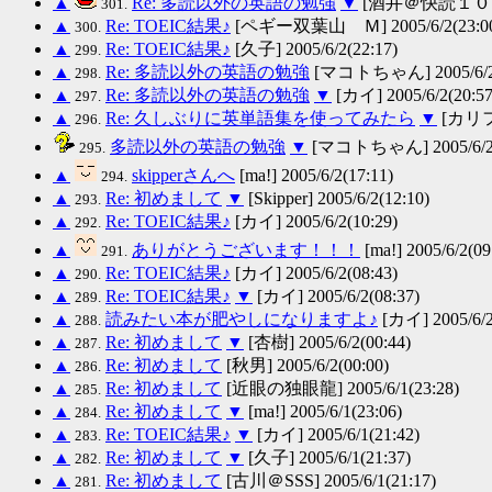
▲
Re: 多読以外の英語の勉強
▼
[酒井＠快読１００万語
301.
▲
Re: TOEIC結果♪
[ペギー双葉山 Ｍ] 2005/6/2(23:0
300.
▲
Re: TOEIC結果♪
[久子] 2005/6/2(22:17)
299.
▲
Re: 多読以外の英語の勉強
[マコトちゃん] 2005/6/2(
298.
▲
Re: 多読以外の英語の勉強
▼
[カイ] 2005/6/2(20:57
297.
▲
Re: 久しぶりに英単語集を使ってみたら
▼
[カリフォ
296.
多読以外の英語の勉強
▼
[マコトちゃん] 2005/6/2(
295.
▲
skipperさんへ
[ma!] 2005/6/2(17:11)
294.
▲
Re: 初めまして
▼
[Skipper] 2005/6/2(12:10)
293.
▲
Re: TOEIC結果♪
[カイ] 2005/6/2(10:29)
292.
▲
ありがとうございます！！！
[ma!] 2005/6/2(09
291.
▲
Re: TOEIC結果♪
[カイ] 2005/6/2(08:43)
290.
▲
Re: TOEIC結果♪
▼
[カイ] 2005/6/2(08:37)
289.
▲
読みたい本が肥やしになりますよ♪
[カイ] 2005/6/2
288.
▲
Re: 初めまして
▼
[杏樹] 2005/6/2(00:44)
287.
▲
Re: 初めまして
[秋男] 2005/6/2(00:00)
286.
▲
Re: 初めまして
[近眼の独眼龍] 2005/6/1(23:28)
285.
▲
Re: 初めまして
▼
[ma!] 2005/6/1(23:06)
284.
▲
Re: TOEIC結果♪
▼
[カイ] 2005/6/1(21:42)
283.
▲
Re: 初めまして
▼
[久子] 2005/6/1(21:37)
282.
▲
Re: 初めまして
[古川＠SSS] 2005/6/1(21:17)
281.