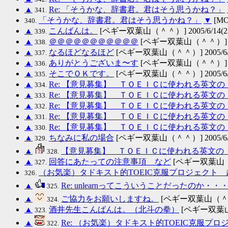
▲
Re: 「そうかな、辞書君。君はそう思うかね？」
341.
「そうかな、辞書君。君はそう思うかね？」
▼
[MO
340.
▲
こんばんは。
[ペギー双葉山（＾＾）] 2005/6/14(23
339.
▲
＠＠＠＠＠＠＠＠＠＠＠
[ペギー双葉山（＾＾）] 2005
338.
▲
なるほどなるほど
[ペギー双葉山（＾＾）] 2005/6/14
337.
▲
ありがとうございま〜す
[ペギー双葉山（＾＾）] 2005
336.
▲
そこでＯＫです。
[ペギー双葉山（＾＾）] 2005/6/14
335.
▲
Re: 【意見募集】 ＴＯＥＩＣに使われる英文
334.
▲
Re: 【意見募集】 ＴＯＥＩＣに使われる英文
333.
▲
Re: 【意見募集】 ＴＯＥＩＣに使われる英文
332.
▲
Re: 【意見募集】 ＴＯＥＩＣに使われる英文
331.
▲
Re: 【意見募集】 ＴＯＥＩＣに使われる英文
330.
▲
ちなみに私の場合
[ペギー双葉山（＾＾）] 2005/6/12
329.
▲
【意見募集】 ＴＯＥＩＣに使われる英文の
328.
▲
回答にあたっての注意事項 など
[ペギー双葉山（＾＾）
327.
（お気楽）タドキスト的TOEIC克服プロジェクト
326.
▲
Re: unlearnってこういうことだったのか・・
325.
▲
ご協力をお願いしますね。
[ペギー双葉山（＾＾）] 
324.
▲
酒井先生こんばんは。（北斗の拳）
[ペギー双葉山（＾
323.
▲
Re: （お気楽）タドキスト的TOEIC克服プロ
322.