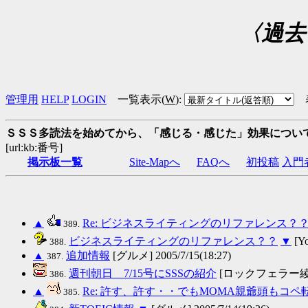
〈過去
管理用
HELP
LOGIN
一覧表示(
W
)
:
ＳＳＳ多読法を始めてから、「感じる・感じた」効果につい
[url:kb:番号]
掲示板一覧
Site-Mapへ
FAQへ
初投稿
入門
▲
Re: ビジネスライティングのリファレンス？
389.
ビジネスライティングのリファレンス？？
▼
[Yo
388.
▲
追加情報
[グルメ] 2005/7/15(18:27)
387.
週刊朝日 7/15号にSSSの紹介
[ロックフェラー綾] 200
386.
▲
Re: 許す、許す・・でもMOMA親爺頭もコ
385.