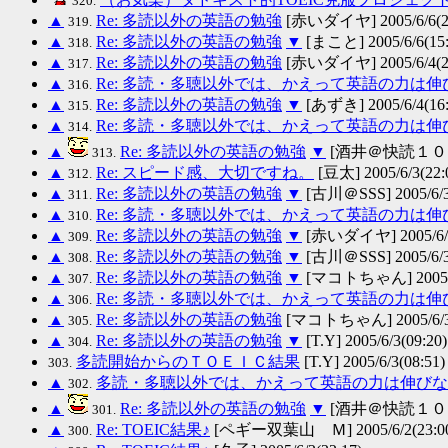
320.
▲
Re: 多読以外の英語の勉強
[赤いダイヤ] 2005/6/6(23
319.
▲
Re: 多読以外の英語の勉強
▼
[まこと] 2005/6/6(15:
318.
▲
Re: 多読以外の英語の勉強
[赤いダイヤ] 2005/6/4(21
317.
▲
Re: 多読・多聴以外では、かえって英語の力は
316.
▲
Re: 多読以外の英語の勉強
▼
[あずき] 2005/6/4(16:
315.
▲
Re: 多読・多聴以外では、かえって英語の力は
314.
▲
Re: 多読以外の英語の勉強
▼
[酒井＠快読１００万語
313.
▲
Re: スピード感、大切ですね。
[豆太] 2005/6/3(22:
312.
▲
Re: 多読以外の英語の勉強
▼
[古川＠SSS] 2005/6/3
311.
▲
Re: 多読・多聴以外では、かえって英語の力は
310.
▲
Re: 多読以外の英語の勉強
▼
[赤いダイヤ] 2005/6/3
309.
▲
Re: 多読以外の英語の勉強
▼
[古川＠SSS] 2005/6/3
308.
▲
Re: 多読以外の英語の勉強
▼
[マコトちゃん] 2005/6/
307.
▲
Re: 多読・多聴以外では、かえって英語の力は
306.
▲
Re: 多読以外の英語の勉強
[マコトちゃん] 2005/6/3(
305.
▲
Re: 多読以外の英語の勉強
▼
[T.Y] 2005/6/3(09:20)
304.
多読開始からのＴＯＥＩＣ結果
[T.Y] 2005/6/3(08:51)
303.
▲
多読・多聴以外では、かえって英語の力は伸びな
302.
▲
Re: 多読以外の英語の勉強
▼
[酒井＠快読１００万語
301.
▲
Re: TOEIC結果♪
[ペギー双葉山 Ｍ] 2005/6/2(23:0
300.