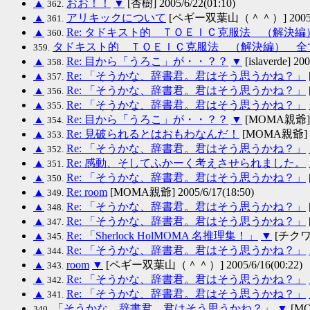
▲
おお！！
▼
[杏樹] 2005/6/22(01:10)
362.
▲
アリキックについて
[ペギー双葉山（＾＾）] 2005/6/
361.
▲
Re: タドキスト的 ＴＯＥＩＣ克服法 （解決
360.
タドキスト的 ＴＯＥＩＣ克服法 （解決編） 全
359.
▲
Re: 目から「うろこ」が・・？？
▼
[islaverde] 20
358.
▲
Re: 「そうかな、辞書君。君はそう思うかね？」
357.
▲
Re: 「そうかな、辞書君。君はそう思うかね？」
356.
▲
Re: 「そうかな、辞書君。君はそう思うかね？」
355.
▲
Re: 目から「うろこ」が・・？？
▼
[MOMA親爺] 20
354.
▲
Re: 見破られるとはおもわなんだ！
[MOMA親爺] 200
353.
▲
Re: 「そうかな、辞書君。君はそう思うかね？」
352.
▲
Re: 感動、そしてふかーく考えさせられました。
351.
▲
Re: 「そうかな、辞書君。君はそう思うかね？」
350.
▲
Re: room
[MOMA親爺] 2005/6/17(18:50)
349.
▲
Re: 「そうかな、辞書君。君はそう思うかね？」
348.
▲
Re: 「そうかな、辞書君。君はそう思うかね？」
347.
▲
Re: 「Sherlock HolMOMA 名推理集！」
▼
[チクワ] 
345.
▲
Re: 「そうかな、辞書君。君はそう思うかね？」
344.
▲
room
▼
[ペギー双葉山（＾＾）] 2005/6/16(00:22)
343.
▲
Re: 「そうかな、辞書君。君はそう思うかね？」
342.
▲
Re: 「そうかな、辞書君。君はそう思うかね？」
341.
「そうかな、辞書君。君はそう思うかね？」
▼
[MO
340.