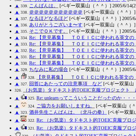
▲
こんばんは。
[ペギー双葉山（＾＾）] 2005/6/14(23
339.
▲
＠＠＠＠＠＠＠＠＠＠＠
[ペギー双葉山（＾＾）] 2005
338.
▲
なるほどなるほど
[ペギー双葉山（＾＾）] 2005/6/14
337.
▲
ありがとうございま〜す
[ペギー双葉山（＾＾）] 2005
336.
▲
そこでＯＫです。
[ペギー双葉山（＾＾）] 2005/6/14
335.
▲
Re: 【意見募集】 ＴＯＥＩＣに使われる英文
334.
▲
Re: 【意見募集】 ＴＯＥＩＣに使われる英文
333.
▲
Re: 【意見募集】 ＴＯＥＩＣに使われる英文
332.
▲
Re: 【意見募集】 ＴＯＥＩＣに使われる英文
331.
▲
Re: 【意見募集】 ＴＯＥＩＣに使われる英文
330.
▲
ちなみに私の場合
[ペギー双葉山（＾＾）] 2005/6/12
329.
▲
【意見募集】 ＴＯＥＩＣに使われる英文の
328.
▲
回答にあたっての注意事項 など
[ペギー双葉山（＾＾）
327.
（お気楽）タドキスト的TOEIC克服プロジェクト
326.
▲
Re: unlearnってこういうことだったのか・・
325.
▲
ご協力をお願いしますね。
[ペギー双葉山（＾＾）] 
324.
▲
酒井先生こんばんは。（北斗の拳）
[ペギー双葉山（＾
323.
▲
Re: （お気楽）タドキスト的TOEIC克服プロ
322.
▲
Re: （お気楽）タドキスト的TOEIC克服プロ
321.
（お気楽）タドキスト的TOEIC克服プロジェク