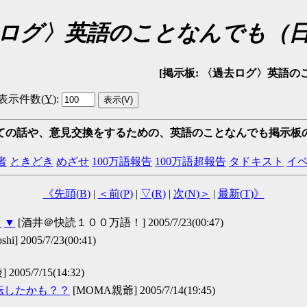
ログ〉英語のことなんでも（
[掲示板: 〈過去ログ〉英語のことなんでも
表示件数(
Y
)
:
ての話や、意見交換をするための、英語のことなんでも掲示板
者
ときどき
めざせ
100万語報告
100万語超報告
タドキスト
イ
《先頭(
B
)
|
＜前(
P
)
|
▽(
R
)
|
次(
N
)＞
|
最新(
T
)》
？
▼
[酒井＠快読１００万語！] 2005/7/23(00:47)
shi] 2005/7/23(00:41)
5/7/15(14:32)
ペ転したかも？？
[MOMA親爺] 2005/7/14(19:45)