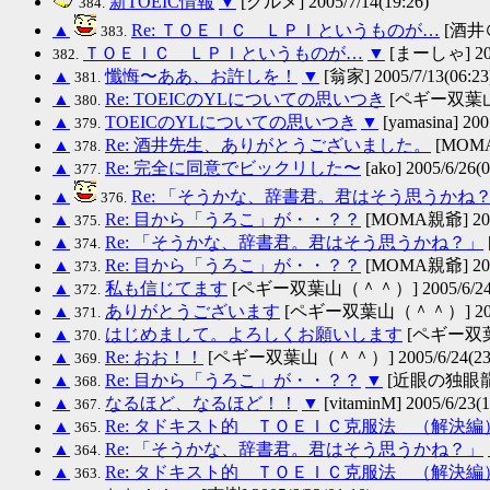
新TOEIC情報
▼
[グルメ] 2005/7/14(19:26)
384.
▲
Re: ＴＯＥＩＣ ＬＰＩというものが…
[酒井＠
383.
ＴＯＥＩＣ ＬＰＩというものが…
▼
[まーしゃ] 2005
382.
▲
懺悔〜ああ、お許しを！
▼
[翁家] 2005/7/13(06:23
381.
▲
Re: TOEICのYLについての思いつき
[ペギー双葉山（＾
380.
▲
TOEICのYLについての思いつき
▼
[yamasina] 200
379.
▲
Re: 酒井先生、ありがとうございました。
[MOMA親
378.
▲
Re: 完全に同意でビックリした〜
[ako] 2005/6/26(0
377.
▲
Re: 「そうかな、辞書君。君はそう思うかね
376.
▲
Re: 目から「うろこ」が・・？？
[MOMA親爺] 2005
375.
▲
Re: 「そうかな、辞書君。君はそう思うかね？」
374.
▲
Re: 目から「うろこ」が・・？？
[MOMA親爺] 2005
373.
▲
私も信じてます
[ペギー双葉山（＾＾）] 2005/6/24(2
372.
▲
ありがとうございます
[ペギー双葉山（＾＾）] 2005/6
371.
▲
はじめまして。よろしくお願いします
[ペギー双葉山（
370.
▲
Re: おお！！
[ペギー双葉山（＾＾）] 2005/6/24(23:
369.
▲
Re: 目から「うろこ」が・・？？
▼
[近眼の独眼龍] 2
368.
▲
なるほど、なるほど！！
▼
[vitaminM] 2005/6/23(1
367.
▲
Re: タドキスト的 ＴＯＥＩＣ克服法 （解決
365.
▲
Re: 「そうかな、辞書君。君はそう思うかね？」
364.
▲
Re: タドキスト的 ＴＯＥＩＣ克服法 （解決
363.