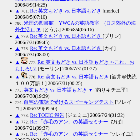
2006/8/9(14:25)
▲
Re: 英文もどき vs. 日本語もどき
[moricc]
781.
2006/8/5(07:10)
米国の図書館 YWCAの英語教室 (ロス郊外の海
780.
外生活）
▼
[とうふ] 2006/8/4(06:16)
▲
Re: 英文もどき vs. 日本語もどき
[プリン]
779.
2006/7/31(09:45)
▲
Re: 英文もどき vs. 日本語もどき
[カイ]
778.
2006/7/31(08:00)
▲
Re: 英文もどき vs. 日本語もどき <-これ、お
777.
もしろい!
[モーリン] 2006/7/31(01:27)
▲
Re: 英文もどき vs. 日本語もどき
[酒井＠快読
776.
１００万語！] 2006/7/31(00:25)
英文もどき vs. 日本語もどき
▼
[釣りキチ三平]
775.
2006/7/30(19:29)
自宅の電話で受けるスピーキングテスト
[ソレイ
774.
ユ] 2006/7/29(09:50)
▲
Re: TOEIC 報告
[ジェミニ] 2006/7/24(01:22)
773.
▲
Re: 「赤毛のアン」の英語セミナー
[ひば]
772.
2006/7/21(09:37)
▲
Re: 「赤毛のアン」の英語セミナー
[ソレイユ]
771.