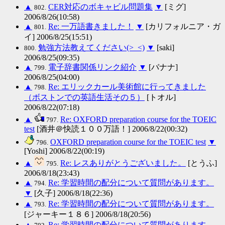
▲
CER対応のボキャビル問題集
▼
[ミグ]
802.
2006/8/26(10:58)
▲
Re: 一万語書きました！
▼
[カリフォルニア・ガ
801.
イ] 2006/8/25(15:51)
勉強方法教えてください(>_<)
▼
[saki]
800.
2006/8/25(09:35)
▲
電子辞書関係リンク紹介
▼
[バナナ]
799.
2006/8/25(04:00)
▲
Re: エリックカール美術館に行ってきました
798.
（ボストンでの英語生活その５）
[トオル]
2006/8/22(07:18)
▲
Re: OXFORD preparation course for the TOEIC
797.
test
[酒井＠快読１００万語！] 2006/8/22(00:32)
OXFORD preparation course for the TOEIC test
▼
796.
[Yoshi] 2006/8/22(00:19)
▲
Re: レスありがとうございました。
[とうふ]
795.
2006/8/18(23:43)
▲
Re: 学習時間の配分について質問があります。
794.
▼
[久子] 2006/8/18(22:36)
▲
Re: 学習時間の配分について質問があります。
793.
[ジャーキー１８６] 2006/8/18(20:56)
▲
Re: 学習時間の配分について質問があります。