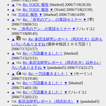
2006/7/19(21:09)
▲
Re: TOEIC 報告
[blueleaf] 2006/7/19(18:20)
770.
▲
Re: TOEIC 報告
▼
[Yoshi] 2006/7/18(23:59)
769.
TOEIC 報告
▼
[blueleaf] 2006/7/18(14:09)
768.
▲
Re: 「赤毛のアン」の英語セミナー
▼
[雫]
767.
2006/7/18(06:51)
「赤毛のアン」の英語セミナー
▼
[ソレイユ]
766.
2006/7/18(00:45)
▲
Re: 多読法研究レポート（同志社大）以外も
765.
いろいろありますね
[酒井＠快読１００万語！]
2006/7/17(23:57)
▲
Re: 一万語書きました！
[blueleaf]
764.
2006/7/15(23:51)
▲
Re: 多読法研究レポート（同志社大）以外もい
763.
ろいろありますね
▼
[pandada45] 2006/7/15(22:27)
▲
Re: 一万語書きました！
▼
[モーリン]
762.
2006/7/15(19:46)
▲
Re: 一万語書きました！
▼
[blueleaf]
761.
2006/7/14(01:18)
▲
Re: 一万語書きました！
▼
[ソレイユ]
760.
2006/7/12(02:21)
多読法研究レポート（同志社大）
▼
[pandada45]
759.