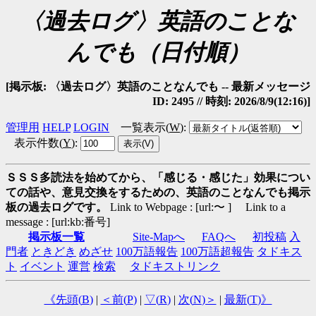
〈過去ログ〉英語のことな
んでも（日付順）
[掲示板: 〈過去ログ〉英語のことなんでも -- 最新メッセージ
ID: 2495 // 時刻: 2026/8/9(12:16)]
管理用
HELP
LOGIN
一覧表示(
W
)
:
表示件数(
Y
)
:
ＳＳＳ多読法を始めてから、「感じる・感じた」効果につい
ての話や、意見交換をするための、英語のことなんでも掲示
板の過去ログです。
Link to Webpage : [url:〜 ] Link to a
message : [url:kb:番号]
掲示板一覧
Site-Mapへ
FAQへ
初投稿
入
門者
ときどき
めざせ
100万語報告
100万語超報告
タドキス
ト
イベント
運営
検索
タドキストリンク
《先頭(
B
)
|
＜前(
P
)
|
▽(
R
)
|
次(
N
)＞
|
最新(
T
)》