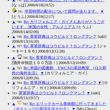
792.
[なっぱ] 2006/8/18(19:52)
学習時間の配分について質問があります。
▼
791.
[とうふ] 2006/8/18(12:17)
▲
Re: カリフォルニア・ガイさんありがとうござ
789.
います。/米国の女性・アルメニア人
[とうふ]
2006/8/14(02:09)
▲
Re: 英英辞典はコウビルド？ロングマン？
[saki]
788.
2006/8/13(16:20)
▲
Re: 英英辞典はコウビルド？ロングマン？
[ジャ
787.
ーキー１８６] 2006/8/12(12:28)
▲
Re: 英英辞典はコウビルド？ロングマン？
786.
[酒井＠快読１００万語！] 2006/8/12(10:09)
▲
Re: 米国の図書館 YWCAの英語教室 (ロス郊
785.
外の海外生活）
▼
[カリフォルニア・ガイ]
2006/8/12(09:26)
▲
Re: 英英辞典はコウビルド？ロングマン？
▼
[カ
784.
リフォルニア・ガイ] 2006/8/12(09:09)
英英辞典はコウビルド？ロングマン？
▼
[saki]
783.
2006/8/11(19:57)
▲
Re: エリックカール美術館に行ってきました
782.
（ボストンでの英語生活その５）
▼
[Mrs.Chevy]