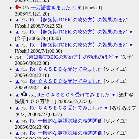
2006/7/11(21:35)
一万語書きました！
▼
[blueleaf]
758.
2006/7/11(21:20)
▲
Re: 【超短期TOEICの攻め方】の効果のほど
757.
[Yoshi] 2006/7/9(22:53)
▲
Re: 【超短期TOEICの攻め方】の効果のほど
▼
756.
[久子] 2006/7/8(10:30)
▲
Re: 【超短期TOEICの攻め方】の効果のほど
▼
755.
[Yoshi] 2006/7/1(00:30)
【超短期TOEICの攻め方】の効果のほど
▼
[久子]
754.
2006/6/30(22:08)
▲
Re: ＣＡＳＥＣを受けてみました
[ソレイユ]
753.
2006/6/28(22:18)
▲
Re: ＣＡＳＥＣを受けてみました
[ソレイユ]
752.
2006/6/28(21:58)
▲
Re: ＣＡＳＥＣを受けてみました
▼
[酒井＠
751.
快読１００万語！] 2006/6/27(22:30)
▲
Re: ＣＡＳＥＣを受けてみました
▼
[ありあけフ
750.
ァン] 2006/6/27(00:27)
▲
Re: 一般的な英語試験の相関関係
[ソレイユ]
749.
2006/6/26(23:48)
▲
Re: 一般的な英語試験の相関関係
[ソレイユ]
748.