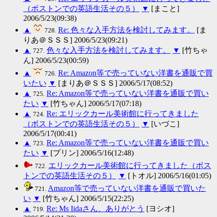
（ボストンでの英語生活その５）
▼
[まこと]
2006/5/23(09:38)
▲
Re: 色々な入手方法を検討してみます。
[ま
728.
りあ＠ＳＳＳ] 2006/5/23(09:21)
▲
色々な入手方法を検討してみます。
▼
[竹ちゃ
727.
ん] 2006/5/23(00:59)
▲
Re: Amazon等で売っていない洋書を通販で買
726.
いたい
▼
[まりあ＠ＳＳＳ] 2006/5/17(08:52)
▲
Re: Amazon等で売っていない洋書を通販で買い
725.
たい
▼
[竹ちゃん] 2006/5/17(07:18)
▲
Re: エリックカール美術館に行ってきました
724.
（ボストンでの英語生活その５）
▼
[いづこ]
2006/5/17(00:41)
▲
Re: Amazon等で売っていない洋書を通販で買い
723.
たい
▼
[プリン] 2006/5/16(12:48)
エリックカール美術館に行ってきました（ボス
722.
トンでの英語生活その５）
▼
[トオル] 2006/5/16(01:05)
Amazon等で売っていない洋書を通販で買いた
721.
い
▼
[竹ちゃん] 2006/5/15(22:25)
▲
Re: Ms Iidaさん、ありがとう
[ヨシオ]
719.