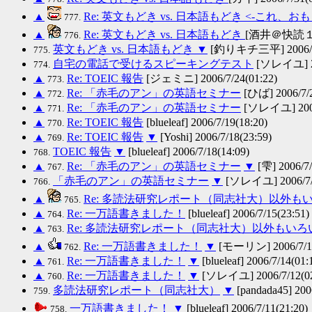
▲
Re: 英文もどき vs. 日本語もどき <-これ、お
777.
▲
Re: 英文もどき vs. 日本語もどき
[酒井＠快読１００
776.
英文もどき vs. 日本語もどき
▼
[釣りキチ三平] 2006/7/
775.
自宅の電話で受けるスピーキングテスト
[ソレイユ] 200
774.
▲
Re: TOEIC 報告
[ジェミニ] 2006/7/24(01:22)
773.
▲
Re: 「赤毛のアン」の英語セミナー
[ひば] 2006/7/2
772.
▲
Re: 「赤毛のアン」の英語セミナー
[ソレイユ] 2006/
771.
▲
Re: TOEIC 報告
[blueleaf] 2006/7/19(18:20)
770.
▲
Re: TOEIC 報告
▼
[Yoshi] 2006/7/18(23:59)
769.
TOEIC 報告
▼
[blueleaf] 2006/7/18(14:09)
768.
▲
Re: 「赤毛のアン」の英語セミナー
▼
[雫] 2006/7/
767.
「赤毛のアン」の英語セミナー
▼
[ソレイユ] 2006/7/1
766.
▲
Re: 多読法研究レポート（同志社大）以外も
765.
▲
Re: 一万語書きました！
[blueleaf] 2006/7/15(23:51)
764.
▲
Re: 多読法研究レポート（同志社大）以外もい
763.
▲
Re: 一万語書きました！
▼
[モーリン] 2006/7/15
762.
▲
Re: 一万語書きました！
▼
[blueleaf] 2006/7/14(01:
761.
▲
Re: 一万語書きました！
▼
[ソレイユ] 2006/7/12(02
760.
多読法研究レポート（同志社大）
▼
[pandada45] 200
759.
一万語書きました！
▼
[blueleaf] 2006/7/11(21:20)
758.