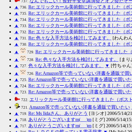
なんでもこい！長野平安堂講演会とオフ会だぞ
737.
▲
Re: エリックカール美術館に行ってきました（
736.
▲
Re: エリックカール美術館に行ってきました（
735.
▲
Re: エリックカール美術館に行ってきました（
734.
▲
Re: エリックカール美術館に行ってきました（
733.
▲
Re: エリックカール美術館に行ってきました（
732.
▲
Re: 色々な入手方法を検討してみます。
[わんわん和音
731.
▲
Re: エリックカール美術館に行ってきました（
730.
▲
Re: エリックカール美術館に行ってきまし
729.
▲
Re: 色々な入手方法を検討してみます。
[まりあ
728.
▲
色々な入手方法を検討してみます。
▼
[竹ちゃん] 20
727.
▲
Re: Amazon等で売っていない洋書を通販で買
726.
▲
Re: Amazon等で売っていない洋書を通販で買い
725.
▲
Re: エリックカール美術館に行ってきました（
724.
▲
Re: Amazon等で売っていない洋書を通販で買い
723.
エリックカール美術館に行ってきました（ボス
722.
Amazon等で売っていない洋書を通販で買いたい
721.
▲
Re: Ms Iidaさん、ありがとう
[ヨシオ] 2006/5/14(21
719.
▲
ありがとうございますm(_ _)m
[ミグ] 2006/5/14(15:
718.
▲
ありがとうございますm(_ _)m
[ミグ] 2006/5/14(15:
717.
▲
Re: ＬＤＣＥの載っている電子辞書
▼
[Ms Iida] 20