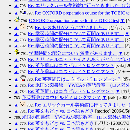
▲
Re: エリックカール美術館に行ってきました（
798.
▲
Re: OXFORD preparation course for the TOEIC te
797.
OXFORD preparation course for the TOEIC test
▼
[Y
796.
▲
Re: レスありがとうございました。
[とうふ] 200
795.
▲
Re: 学習時間の配分について質問があります。
▼
794.
▲
Re: 学習時間の配分について質問があります。
[ジ
793.
▲
Re: 学習時間の配分について質問があります。
[な
792.
学習時間の配分について質問があります。
▼
[とう
791.
▲
Re: カリフォルニア・ガイさんありがとうござ
789.
▲
Re: 英英辞典はコウビルド？ロングマン？
[saki] 2
788.
▲
Re: 英英辞典はコウビルド？ロングマン？
[ジャーキ
787.
▲
Re: 英英辞典はコウビルド？ロングマン？
[酒
786.
▲
Re: 米国の図書館 YWCAの英語教室 (ロス郊
785.
▲
Re: 英英辞典はコウビルド？ロングマン？
▼
[カリ
784.
英英辞典はコウビルド？ロングマン？
▼
[saki] 2006/
783.
▲
Re: エリックカール美術館に行ってきまし
782.
▲
Re: 英文もどき vs. 日本語もどき
[moricc] 2006/8/5(
781.
米国の図書館 YWCAの英語教室 (ロス郊外の海
780.
▲
Re: 英文もどき vs. 日本語もどき
[プリン] 2006/7/31
779.
▲
Re: 英文もどき vs. 日本語もどき
[カイ] 2006/7/31(0
778.