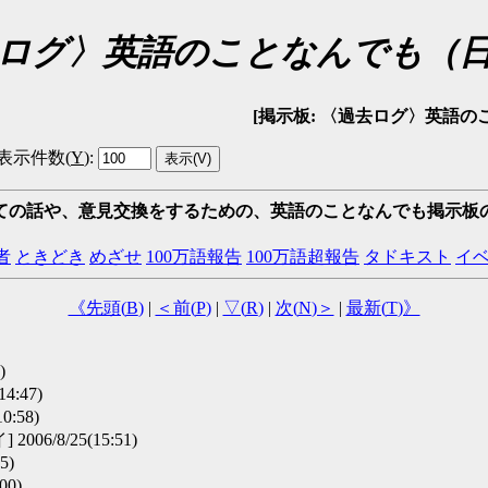
ログ〉英語のことなんでも（
[掲示板: 〈過去ログ〉英語のことなんでも
表示件数(
Y
)
:
ての話や、意見交換をするための、英語のことなんでも掲示板
者
ときどき
めざせ
100万語報告
100万語超報告
タドキスト
イ
《先頭(
B
)
|
＜前(
P
)
|
▽(
R
)
|
次(
N
)＞
|
最新(
T
)》
)
14:47)
0:58)
6/8/25(15:51)
5)
00)