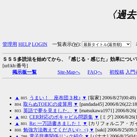
〈過去
管理用
HELP
LOGIN
一覧表示(
W
)
:
ＳＳＳ多読法を始めてから、「感じる・感じた」効果につい
[url:kb:番号]
掲示板一覧
Site-Mapへ
FAQへ
初投稿
入門
▲
うまい！ 座布団３枚♪
▼
[翁家] 2006/8/27(00:49)
805.
取らぬTOEICの皮算用
▼
[pandada45] 2006/8/26(22:18
804.
英語で夢を見ました。
▼
[matsukawa1971] 2006/8/26(
803.
▲
CER対応のボキャビル問題集
▼
[ミグ] 2006/8/26(1
802.
▲
Re: 一万語書きました！
▼
[カリフォルニア・ガイ] 200
801.
勉強方法教えてください(>_<)
▼
[saki] 2006/8/25(09:3
800.
▲
電子辞書関係リンク紹介
▼
[バナナ] 2006/8/25(04:
799.