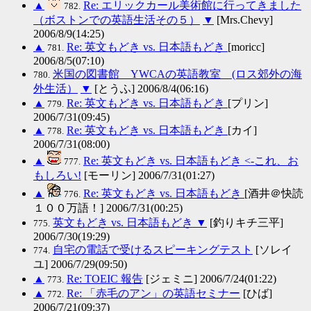
▲
Re: エリックカール美術館に行ってきました
782.
（ボストンでの英語生活その５）
▼
[Mrs.Chevy]
2006/8/9(14:25)
▲
Re: 英文もどき vs. 日本語もどき
[moricc]
781.
2006/8/5(07:10)
米国の図書館 YWCAの英語教室 (ロス郊外の海
780.
外生活）
▼
[とうふ] 2006/8/4(06:16)
▲
Re: 英文もどき vs. 日本語もどき
[プリン]
779.
2006/7/31(09:45)
▲
Re: 英文もどき vs. 日本語もどき
[カイ]
778.
2006/7/31(08:00)
▲
Re: 英文もどき vs. 日本語もどき <-これ、お
777.
もしろい!
[モーリン] 2006/7/31(01:27)
▲
Re: 英文もどき vs. 日本語もどき
[酒井＠快読
776.
１００万語！] 2006/7/31(00:25)
英文もどき vs. 日本語もどき
▼
[釣りキチ三平]
775.
2006/7/30(19:29)
自宅の電話で受けるスピーキングテスト
[ソレイ
774.
ユ] 2006/7/29(09:50)
▲
Re: TOEIC 報告
[ジェミニ] 2006/7/24(01:22)
773.
▲
Re: 「赤毛のアン」の英語セミナー
[ひば]
772.
2006/7/21(09:37)