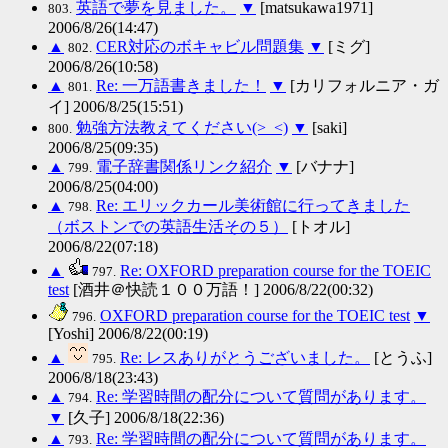
英語で夢を見ました。
▼
[matsukawa1971]
803.
2006/8/26(14:47)
▲
CER対応のボキャビル問題集
▼
[ミグ]
802.
2006/8/26(10:58)
▲
Re: 一万語書きました！
▼
[カリフォルニア・ガ
801.
イ] 2006/8/25(15:51)
勉強方法教えてください(>_<)
▼
[saki]
800.
2006/8/25(09:35)
▲
電子辞書関係リンク紹介
▼
[バナナ]
799.
2006/8/25(04:00)
▲
Re: エリックカール美術館に行ってきました
798.
（ボストンでの英語生活その５）
[トオル]
2006/8/22(07:18)
▲
Re: OXFORD preparation course for the TOEIC
797.
test
[酒井＠快読１００万語！] 2006/8/22(00:32)
OXFORD preparation course for the TOEIC test
▼
796.
[Yoshi] 2006/8/22(00:19)
▲
Re: レスありがとうございました。
[とうふ]
795.
2006/8/18(23:43)
▲
Re: 学習時間の配分について質問があります。
794.
▼
[久子] 2006/8/18(22:36)
▲
Re: 学習時間の配分について質問があります。
793.