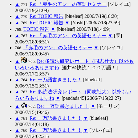
▲
Re: 「赤毛のアン」の英語セミナー
[ソレイユ]
771.
2006/7/19(21:09)
▲
Re: TOEIC 報告
[blueleaf] 2006/7/19(18:20)
770.
▲
Re: TOEIC 報告
▼
[Yoshi] 2006/7/18(23:59)
769.
TOEIC 報告
▼
[blueleaf] 2006/7/18(14:09)
768.
▲
Re: 「赤毛のアン」の英語セミナー
▼
[雫]
767.
2006/7/18(06:51)
「赤毛のアン」の英語セミナー
▼
[ソレイユ]
766.
2006/7/18(00:45)
▲
Re: 多読法研究レポート（同志社大）以外も
765.
いろいろありますね
[酒井＠快読１００万語！]
2006/7/17(23:57)
▲
Re: 一万語書きました！
[blueleaf]
764.
2006/7/15(23:51)
▲
Re: 多読法研究レポート（同志社大）以外もい
763.
ろいろありますね
▼
[pandada45] 2006/7/15(22:27)
▲
Re: 一万語書きました！
▼
[モーリン]
762.
2006/7/15(19:46)
▲
Re: 一万語書きました！
▼
[blueleaf]
761.
2006/7/14(01:18)
▲
Re: 一万語書きました！
▼
[ソレイユ]
760.
2006/7/12(02:21)