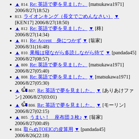
▲
Re: 英語で夢を見ました。
[matsukawa1971]
814.
2006/8/27(18:52)
ライオンキング（長文でごめんなさい）
▼
813.
[KEN17] 2006/8/27(18:50)
▲
Re: 英語で夢を見ました。
▼
[柊]
812.
2006/8/27(14:34)
▲
Re: Accent 身につかず
▼
[翁家]
811.
2006/8/31(16:48)
▲
果報は寝ながら多読しながら待て
▼
[pandada45]
810.
2006/8/27(08:57)
▲
Re: 英語で夢を見ました。
[matsukawa1971]
809.
2006/8/27(05:40)
▲
Re: 英語で夢を見ました。
▼
[matsukawa1971]
808.
2006/8/27(05:30)
▲
Re: 英語で夢を見ました。
▼
[ありあけファ
807.
ン] 2006/8/27(03:01)
▲
Re: 英語で夢を見ました。
▼
[モーリン]
806.
2006/8/27(02:15)
▲
うまい！ 座布団３枚♪
▼
[翁家]
805.
2006/8/27(00:49)
取らぬTOEICの皮算用
▼
[pandada45]
804.
2006/8/26(22:18)