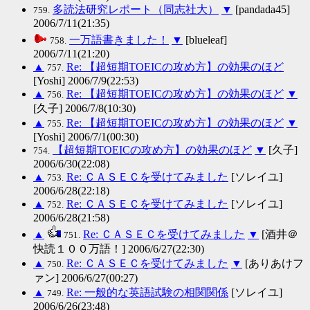
多読法研究レポート（同志社大）
▼
[pandada45]
759.
2006/7/11(21:35)
一万語書きました！
▼
[blueleaf]
758.
2006/7/11(21:20)
▲
Re: 【超短期TOEICの攻め方】の効果のほど
757.
[Yoshi] 2006/7/9(22:53)
▲
Re: 【超短期TOEICの攻め方】の効果のほど
▼
756.
[久子] 2006/7/8(10:30)
▲
Re: 【超短期TOEICの攻め方】の効果のほど
▼
755.
[Yoshi] 2006/7/1(00:30)
【超短期TOEICの攻め方】の効果のほど
▼
[久子]
754.
2006/6/30(22:08)
▲
Re: ＣＡＳＥＣを受けてみました
[ソレイユ]
753.
2006/6/28(22:18)
▲
Re: ＣＡＳＥＣを受けてみました
[ソレイユ]
752.
2006/6/28(21:58)
▲
Re: ＣＡＳＥＣを受けてみました
▼
[酒井＠
751.
快読１００万語！] 2006/6/27(22:30)
▲
Re: ＣＡＳＥＣを受けてみました
▼
[ありあけフ
750.
ァン] 2006/6/27(00:27)
▲
Re: 一般的な英語試験の相関関係
[ソレイユ]
749.
2006/6/26(23:48)