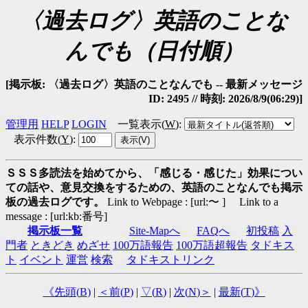
〈過去ログ〉英語のことな
んでも（日付順）
[掲示板: 〈過去ログ〉英語のことなんでも -- 最新メッセージ
ID: 2495 // 時刻: 2026/8/9(06:29)]
管理用
HELP
LOGIN
一覧表示(
W
)
:
表示件数(
Y
)
:
ＳＳＳ多読法を始めてから、「感じる・感じた」効果につい
ての話や、意見交換をするための、英語のことなんでも掲示
板の過去ログです。
Link to Webpage : [url:〜 ] Link to a
message : [url:kb:番号]
掲示板一覧
Site-Mapへ
FAQへ
初投稿
入
門者
ときどき
めざせ
100万語報告
100万語超報告
タドキス
ト
イベント
運営
検索
タドキストリンク
《先頭(
B
)
|
＜前(
P
)
|
▽(
R
)
|
次(
N
)＞
|
最新(
T
)》