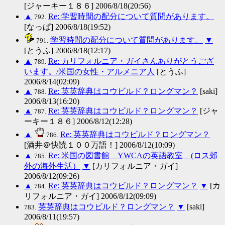
[ジャーキー１８６] 2006/8/18(20:56)
▲
Re: 学習時間の配分について質問があります。
792.
[なっぱ] 2006/8/18(19:52)
学習時間の配分について質問があります。
▼
791.
[とうふ] 2006/8/18(12:17)
▲
Re: カリフォルニア・ガイさんありがとうござ
789.
います。/米国の女性・アルメニア人
[とうふ]
2006/8/14(02:09)
▲
Re: 英英辞典はコウビルド？ロングマン？
[saki]
788.
2006/8/13(16:20)
▲
Re: 英英辞典はコウビルド？ロングマン？
[ジャ
787.
ーキー１８６] 2006/8/12(12:28)
▲
Re: 英英辞典はコウビルド？ロングマン？
786.
[酒井＠快読１００万語！] 2006/8/12(10:09)
▲
Re: 米国の図書館 YWCAの英語教室 (ロス郊
785.
外の海外生活）
▼
[カリフォルニア・ガイ]
2006/8/12(09:26)
▲
Re: 英英辞典はコウビルド？ロングマン？
▼
[カ
784.
リフォルニア・ガイ] 2006/8/12(09:09)
英英辞典はコウビルド？ロングマン？
▼
[saki]
783.
2006/8/11(19:57)