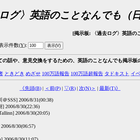
ログ〉英語のことなんでも（
[掲示板: 〈過去ログ〉英語のことなんでも
表示件数(
Y
)
:
ての話や、意見交換をするための、英語のことなんでも掲示板
者
ときどき
めざせ
100万語報告
100万語超報告
タドキスト
イ
《先頭(
B
)
|
＜前(
P
)
|
▽(
R
)
|
次(
N
)＞
|
最新(
T
)》
SSS] 2006/8/31(00:38)
 2006/8/30(22:36)
Tallinn] 2006/8/30(20:05)
] 2006/8/30(06:57)
a] 2006/8/30(11:07)