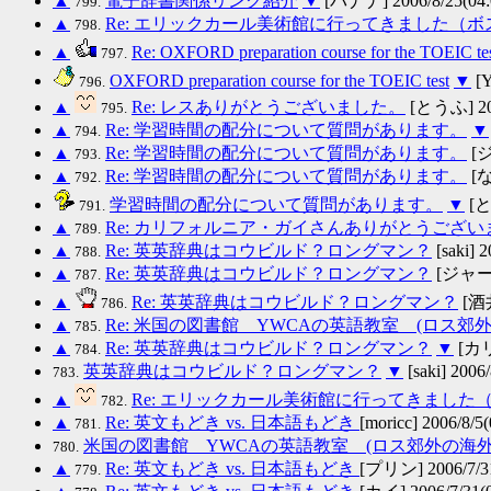
▲
電子辞書関係リンク紹介
▼
[バナナ] 2006/8/25(04:
799.
▲
Re: エリックカール美術館に行ってきました（
798.
▲
Re: OXFORD preparation course for the TOEIC te
797.
OXFORD preparation course for the TOEIC test
▼
[Y
796.
▲
Re: レスありがとうございました。
[とうふ] 200
795.
▲
Re: 学習時間の配分について質問があります。
▼
794.
▲
Re: 学習時間の配分について質問があります。
[ジ
793.
▲
Re: 学習時間の配分について質問があります。
[な
792.
学習時間の配分について質問があります。
▼
[とう
791.
▲
Re: カリフォルニア・ガイさんありがとうござ
789.
▲
Re: 英英辞典はコウビルド？ロングマン？
[saki] 2
788.
▲
Re: 英英辞典はコウビルド？ロングマン？
[ジャーキ
787.
▲
Re: 英英辞典はコウビルド？ロングマン？
[酒
786.
▲
Re: 米国の図書館 YWCAの英語教室 (ロス郊
785.
▲
Re: 英英辞典はコウビルド？ロングマン？
▼
[カリ
784.
英英辞典はコウビルド？ロングマン？
▼
[saki] 2006/
783.
▲
Re: エリックカール美術館に行ってきまし
782.
▲
Re: 英文もどき vs. 日本語もどき
[moricc] 2006/8/5(
781.
米国の図書館 YWCAの英語教室 (ロス郊外の海
780.
▲
Re: 英文もどき vs. 日本語もどき
[プリン] 2006/7/31
779.