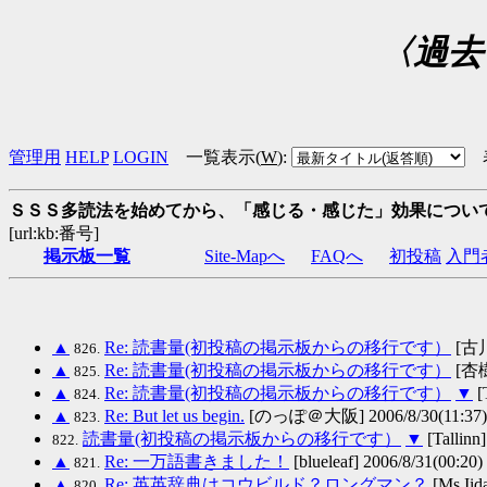
〈過去
管理用
HELP
LOGIN
一覧表示(
W
)
:
ＳＳＳ多読法を始めてから、「感じる・感じた」効果につい
[url:kb:番号]
掲示板一覧
Site-Mapへ
FAQへ
初投稿
入門
▲
Re: 読書量(初投稿の掲示板からの移行です）
[古川＠
826.
▲
Re: 読書量(初投稿の掲示板からの移行です）
[杏樹]
825.
▲
Re: 読書量(初投稿の掲示板からの移行です）
▼
[
824.
▲
Re: But let us begin.
[のっぽ＠大阪] 2006/8/30(11:37)
823.
読書量(初投稿の掲示板からの移行です）
▼
[Tallinn
822.
▲
Re: 一万語書きました！
[blueleaf] 2006/8/31(00:20)
821.
▲
Re: 英英辞典はコウビルド？ロングマン？
[Ms Iid
820.