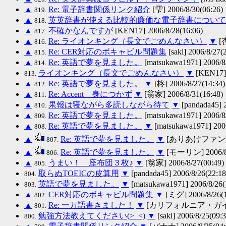
▲
Re: 電子辞書関係リンク紹介
[雫] 2006/8/30(06:26)
819.
▲
英英辞書が使える比較的廉価な電子辞書について
818.
▲
不確かなんですが
[KEN17] 2006/8/28(16:06)
817.
▲
Re: ライオンキング（長文でごめんなさい）
▼
[杏
816.
▲
Re: CER対応のボキャビル問題集
[saki] 2006/8/27(
815.
▲
Re: 英語で夢を見ました。
[matsukawa1971] 2006/8
814.
ライオンキング（長文でごめんなさい）
▼
[KEN17] 
813.
▲
Re: 英語で夢を見ました。
▼
[柊] 2006/8/27(14:34)
812.
▲
Re: Accent 身につかず
▼
[翁家] 2006/8/31(16:48)
811.
▲
果報は寝ながら多読しながら待て
▼
[pandada45] 2
810.
▲
Re: 英語で夢を見ました。
[matsukawa1971] 2006/8
809.
▲
Re: 英語で夢を見ました。
▼
[matsukawa1971] 2006
808.
▲
Re: 英語で夢を見ました。
▼
[ありあけファン] 200
807.
▲
Re: 英語で夢を見ました。
▼
[モーリン] 2006/8/
806.
▲
うまい！ 座布団３枚♪
▼
[翁家] 2006/8/27(00:49)
805.
取らぬTOEICの皮算用
▼
[pandada45] 2006/8/26(22:18
804.
英語で夢を見ました。
▼
[matsukawa1971] 2006/8/26(
803.
▲
CER対応のボキャビル問題集
▼
[ミグ] 2006/8/26(1
802.
▲
Re: 一万語書きました！
▼
[カリフォルニア・ガイ] 200
801.
勉強方法教えてください(>_<)
▼
[saki] 2006/8/25(09:3
800.