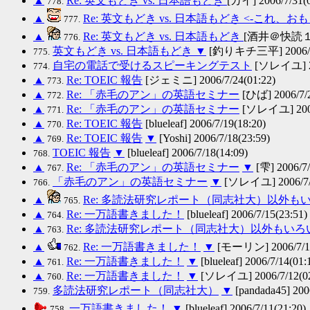
▲
Re: 英文もどき vs. 日本語もどき
[カイ] 2006/7/31(0
778.
▲
Re: 英文もどき vs. 日本語もどき <-これ、お
777.
▲
Re: 英文もどき vs. 日本語もどき
[酒井＠快読１００
776.
英文もどき vs. 日本語もどき
▼
[釣りキチ三平] 2006/7/
775.
自宅の電話で受けるスピーキングテスト
[ソレイユ] 200
774.
▲
Re: TOEIC 報告
[ジェミニ] 2006/7/24(01:22)
773.
▲
Re: 「赤毛のアン」の英語セミナー
[ひば] 2006/7/2
772.
▲
Re: 「赤毛のアン」の英語セミナー
[ソレイユ] 2006/
771.
▲
Re: TOEIC 報告
[blueleaf] 2006/7/19(18:20)
770.
▲
Re: TOEIC 報告
▼
[Yoshi] 2006/7/18(23:59)
769.
TOEIC 報告
▼
[blueleaf] 2006/7/18(14:09)
768.
▲
Re: 「赤毛のアン」の英語セミナー
▼
[雫] 2006/7/
767.
「赤毛のアン」の英語セミナー
▼
[ソレイユ] 2006/7/1
766.
▲
Re: 多読法研究レポート（同志社大）以外も
765.
▲
Re: 一万語書きました！
[blueleaf] 2006/7/15(23:51)
764.
▲
Re: 多読法研究レポート（同志社大）以外もい
763.
▲
Re: 一万語書きました！
▼
[モーリン] 2006/7/15
762.
▲
Re: 一万語書きました！
▼
[blueleaf] 2006/7/14(01:
761.
▲
Re: 一万語書きました！
▼
[ソレイユ] 2006/7/12(02
760.
多読法研究レポート（同志社大）
▼
[pandada45] 200
759.
一万語書きました！
▼
[blueleaf] 2006/7/11(21:20)
758.