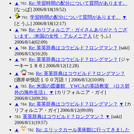
▲
Re: 学習時間の配分について質問があります。
792.
[なっぱ] 2006/8/18(19:52)
学習時間の配分について質問があります。
▼
791.
[とうふ] 2006/8/18(12:17)
▲
Re: カリフォルニア・ガイさんありがとうござ
789.
います。/米国の女性・アルメニア人
[とうふ]
2006/8/14(02:09)
▲
Re: 英英辞典はコウビルド？ロングマン？
[saki]
788.
2006/8/13(16:20)
▲
Re: 英英辞典はコウビルド？ロングマン？
[ジャ
787.
ーキー１８６] 2006/8/12(12:28)
▲
Re: 英英辞典はコウビルド？ロングマン？
786.
[酒井＠快読１００万語！] 2006/8/12(10:09)
▲
Re: 米国の図書館 YWCAの英語教室 (ロス郊
785.
外の海外生活）
▼
[カリフォルニア・ガイ]
2006/8/12(09:26)
▲
Re: 英英辞典はコウビルド？ロングマン？
▼
[カ
784.
リフォルニア・ガイ] 2006/8/12(09:09)
英英辞典はコウビルド？ロングマン？
▼
[saki]
783.
2006/8/11(19:57)
▲
Re: エリックカール美術館に行ってきました
782.