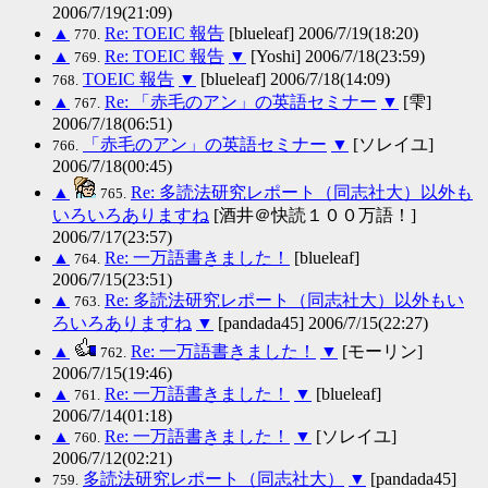
2006/7/19(21:09)
▲
Re: TOEIC 報告
[blueleaf] 2006/7/19(18:20)
770.
▲
Re: TOEIC 報告
▼
[Yoshi] 2006/7/18(23:59)
769.
TOEIC 報告
▼
[blueleaf] 2006/7/18(14:09)
768.
▲
Re: 「赤毛のアン」の英語セミナー
▼
[雫]
767.
2006/7/18(06:51)
「赤毛のアン」の英語セミナー
▼
[ソレイユ]
766.
2006/7/18(00:45)
▲
Re: 多読法研究レポート（同志社大）以外も
765.
いろいろありますね
[酒井＠快読１００万語！]
2006/7/17(23:57)
▲
Re: 一万語書きました！
[blueleaf]
764.
2006/7/15(23:51)
▲
Re: 多読法研究レポート（同志社大）以外もい
763.
ろいろありますね
▼
[pandada45] 2006/7/15(22:27)
▲
Re: 一万語書きました！
▼
[モーリン]
762.
2006/7/15(19:46)
▲
Re: 一万語書きました！
▼
[blueleaf]
761.
2006/7/14(01:18)
▲
Re: 一万語書きました！
▼
[ソレイユ]
760.
2006/7/12(02:21)
多読法研究レポート（同志社大）
▼
[pandada45]
759.