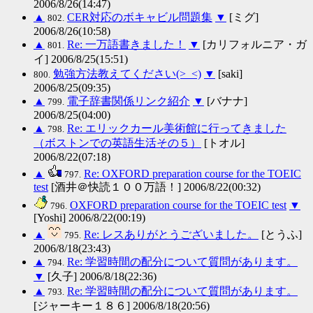
2006/8/26(14:47)
▲
CER対応のボキャビル問題集
▼
[ミグ]
802.
2006/8/26(10:58)
▲
Re: 一万語書きました！
▼
[カリフォルニア・ガ
801.
イ] 2006/8/25(15:51)
勉強方法教えてください(>_<)
▼
[saki]
800.
2006/8/25(09:35)
▲
電子辞書関係リンク紹介
▼
[バナナ]
799.
2006/8/25(04:00)
▲
Re: エリックカール美術館に行ってきました
798.
（ボストンでの英語生活その５）
[トオル]
2006/8/22(07:18)
▲
Re: OXFORD preparation course for the TOEIC
797.
test
[酒井＠快読１００万語！] 2006/8/22(00:32)
OXFORD preparation course for the TOEIC test
▼
796.
[Yoshi] 2006/8/22(00:19)
▲
Re: レスありがとうございました。
[とうふ]
795.
2006/8/18(23:43)
▲
Re: 学習時間の配分について質問があります。
794.
▼
[久子] 2006/8/18(22:36)
▲
Re: 学習時間の配分について質問があります。
793.
[ジャーキー１８６] 2006/8/18(20:56)