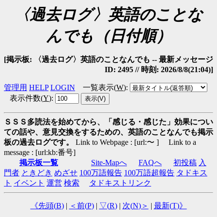
〈過去ログ〉英語のことな
んでも（日付順）
[掲示板: 〈過去ログ〉英語のことなんでも -- 最新メッセージ
ID: 2495 // 時刻: 2026/8/8(21:04)]
管理用
HELP
LOGIN
一覧表示(
W
)
:
表示件数(
Y
)
:
ＳＳＳ多読法を始めてから、「感じる・感じた」効果につい
ての話や、意見交換をするための、英語のことなんでも掲示
板の過去ログです。
Link to Webpage : [url:〜 ] Link to a
message : [url:kb:番号]
掲示板一覧
Site-Mapへ
FAQへ
初投稿
入
門者
ときどき
めざせ
100万語報告
100万語超報告
タドキス
ト
イベント
運営
検索
タドキストリンク
《先頭(
B
)
|
＜前(
P
)
|
▽(
R
)
|
次(
N
)＞
|
最新(
T
)》