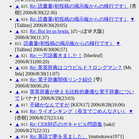
▲
Re: 読書量(初投稿の掲示板からの移行です）
[杏
825.
樹] 2006/8/30(22:36)
▲
Re: 読書量(初投稿の掲示板からの移行です）
▼
824.
[Tallinn] 2006/8/30(20:05)
▲
Re: But let us begin.
[のっぽ＠大阪]
823.
2006/8/30(11:37)
読書量(初投稿の掲示板からの移行です）
▼
822.
[Tallinn] 2006/8/30(06:57)
▲
Re: 一万語書きました！
[blueleaf]
821.
2006/8/31(00:20)
▲
Re: 英英辞典はコウビルド？ロングマン？
[Ms
820.
Iida] 2006/8/30(11:07)
▲
Re: 電子辞書関係リンク紹介
[雫]
819.
2006/8/30(06:26)
▲
英英辞書が使える比較的廉価な電子辞書につい
818.
て
[バナナ] 2006/8/29(23:03)
▲
不確かなんですが
[KEN17] 2006/8/28(16:06)
817.
▲
Re: ライオンキング（長文でごめんなさい）
▼
816.
[杏樹] 2006/8/27(23:14)
▲
Re: CER対応のボキャビル問題集
[saki]
815.
2006/8/27(22:31)
▲
Re: 英語で夢を見ました。
[matsukawa1971]
814.