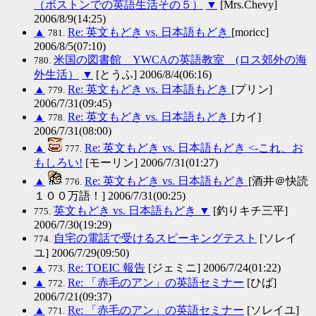
（ボストンでの英語生活その５）
▼
[Mrs.Chevy]
2006/8/9(14:25)
▲
Re: 英文もどき vs. 日本語もどき
[moricc]
781.
2006/8/5(07:10)
米国の図書館 YWCAの英語教室 (ロス郊外の海
780.
外生活）
▼
[とうふ] 2006/8/4(06:16)
▲
Re: 英文もどき vs. 日本語もどき
[プリン]
779.
2006/7/31(09:45)
▲
Re: 英文もどき vs. 日本語もどき
[カイ]
778.
2006/7/31(08:00)
▲
Re: 英文もどき vs. 日本語もどき <-これ、お
777.
もしろい!
[モーリン] 2006/7/31(01:27)
▲
Re: 英文もどき vs. 日本語もどき
[酒井＠快読
776.
１００万語！] 2006/7/31(00:25)
英文もどき vs. 日本語もどき
▼
[釣りキチ三平]
775.
2006/7/30(19:29)
自宅の電話で受けるスピーキングテスト
[ソレイ
774.
ユ] 2006/7/29(09:50)
▲
Re: TOEIC 報告
[ジェミニ] 2006/7/24(01:22)
773.
▲
Re: 「赤毛のアン」の英語セミナー
[ひば]
772.
2006/7/21(09:37)
▲
Re: 「赤毛のアン」の英語セミナー
[ソレイユ]
771.