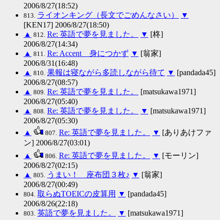
2006/8/27(18:52)
ライオンキング（長文でごめんなさい）
▼
813.
[KEN17] 2006/8/27(18:50)
▲
Re: 英語で夢を見ました。
▼
[柊]
812.
2006/8/27(14:34)
▲
Re: Accent 身につかず
▼
[翁家]
811.
2006/8/31(16:48)
▲
果報は寝ながら多読しながら待て
▼
[pandada45]
810.
2006/8/27(08:57)
▲
Re: 英語で夢を見ました。
[matsukawa1971]
809.
2006/8/27(05:40)
▲
Re: 英語で夢を見ました。
▼
[matsukawa1971]
808.
2006/8/27(05:30)
▲
Re: 英語で夢を見ました。
▼
[ありあけファ
807.
ン] 2006/8/27(03:01)
▲
Re: 英語で夢を見ました。
▼
[モーリン]
806.
2006/8/27(02:15)
▲
うまい！ 座布団３枚♪
▼
[翁家]
805.
2006/8/27(00:49)
取らぬTOEICの皮算用
▼
[pandada45]
804.
2006/8/26(22:18)
英語で夢を見ました。
▼
[matsukawa1971]
803.