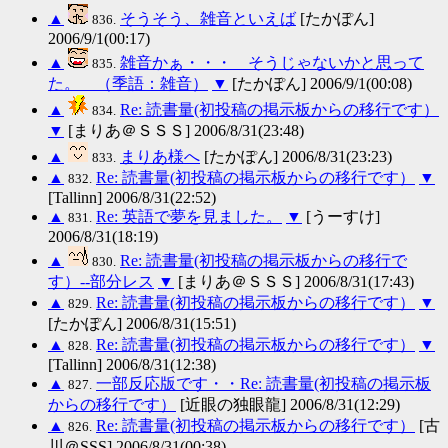
▲
そうそう、雑音といえば
[たかぽん]
836.
2006/9/1(00:17)
▲
雑音かぁ・・・ そうじゃないかと思って
835.
た。 （季語：雑音）
▼
[たかぽん] 2006/9/1(00:08)
▲
Re: 読書量(初投稿の掲示板からの移行です）
834.
▼
[まりあ＠ＳＳＳ] 2006/8/31(23:48)
▲
まりあ様へ
[たかぽん] 2006/8/31(23:23)
833.
▲
Re: 読書量(初投稿の掲示板からの移行です）
▼
832.
[Tallinn] 2006/8/31(22:52)
▲
Re: 英語で夢を見ました。
▼
[うーすけ]
831.
2006/8/31(18:19)
▲
Re: 読書量(初投稿の掲示板からの移行で
830.
す）--部分レス
▼
[まりあ＠ＳＳＳ] 2006/8/31(17:43)
▲
Re: 読書量(初投稿の掲示板からの移行です）
▼
829.
[たかぽん] 2006/8/31(15:51)
▲
Re: 読書量(初投稿の掲示板からの移行です）
▼
828.
[Tallinn] 2006/8/31(12:38)
▲
一部反応版です・・Re: 読書量(初投稿の掲示板
827.
からの移行です）
[近眼の独眼龍] 2006/8/31(12:29)
▲
Re: 読書量(初投稿の掲示板からの移行です）
[古
826.
川＠SSS] 2006/8/31(00:38)