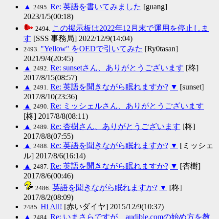
▲
Re: 英語を書いてみました
[guang]
2495.
2023/1/5(00:18)
この掲示板は2022年12月末で運用を停止しま
2494.
す
[SSS 事務局] 2022/12/9(14:04)
"Yellow" をOEDで引いてみた
[Ry0tasan]
2493.
2021/9/4(20:45)
▲
Re: sunsetさん、ありがとうございます
[柊]
2492.
2017/8/15(08:57)
▲
Re: 英語を聞きながら眠れますか?
▼
[sunset]
2491.
2017/8/10(23:36)
▲
Re: ミッシェルさん、ありがとうございます
2490.
[柊] 2017/8/8(08:11)
▲
Re: 杏樹さん、ありがとうございます
[柊]
2489.
2017/8/8(07:55)
▲
Re: 英語を聞きながら眠れますか?
▼
[ミッシェ
2488.
ル] 2017/8/6(16:14)
▲
Re: 英語を聞きながら眠れますか?
▼
[杏樹]
2487.
2017/8/6(00:46)
英語を聞きながら眠れますか?
▼
[柊]
2486.
2017/8/2(08:09)
Hi All!
[赤いダイヤ] 2015/12/9(10:37)
2485.
▲
Re: いまさらですが、audible.comの始め方を教
2484.