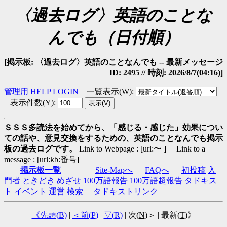
〈過去ログ〉英語のことな
んでも（日付順）
[掲示板: 〈過去ログ〉英語のことなんでも -- 最新メッセージ
ID: 2495 // 時刻: 2026/8/7(04:16)]
管理用
HELP
LOGIN
一覧表示(
W
)
:
表示件数(
Y
)
:
ＳＳＳ多読法を始めてから、「感じる・感じた」効果につい
ての話や、意見交換をするための、英語のことなんでも掲示
板の過去ログです。
Link to Webpage : [url:〜 ] Link to a
message : [url:kb:番号]
掲示板一覧
Site-Mapへ
FAQへ
初投稿
入
門者
ときどき
めざせ
100万語報告
100万語超報告
タドキス
ト
イベント
運営
検索
タドキストリンク
《先頭(
B
)
|
＜前(
P
)
|
▽(
R
)
| 次(
N
)＞ | 最新(
T
)》