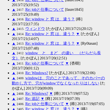
2418.
2013/7/25(19:52)
▲
Re: jobと仕事について
[faure1845]
2417.
2013/7/25(19:49)
▲
Re: window と 窓 は、違う？
[柊]
2416.
2013/7/22(17:35)
▲
ウィンドウ
[たかぽん] 2013/7/21(20:12)
2415.
▲
Re: window と 窓 は、違う？
▼
[たかぽん]
2414.
2013/7/21(14:07)
▲
Re: window と 窓 は、違う？
▼
[Ry0tasan]
2413.
2013/7/21(07:48)
▲
window と まど の違い （だらだら長
2412.
文）
[たかぽん] 2013/7/20(12:51)
▲
Re: jobと仕事について
▼
[杏樹]
2411.
2013/7/20(01:12)
▲
Re: Windows?
[たかぽん] 2013/7/19(22:06)
2410.
▲
windowは、穴のことであって、そのカバーの
2409.
動かし方で、穴がwindowでなくなったりはしない
[た
かぽん] 2013/7/20(09:09)
▲
Re: Windows?
▼
[柊] 2013/7/19(07:52)
2408.
▲
Re: 追記
▼
[柊] 2013/7/19(07:39)
2407.
▲
Re: jobと仕事について
▼
[柊] 2013/7/19(07:05)
2406.
▲
Re: window と 窓 は、違う？
▼
[柊]
2405.