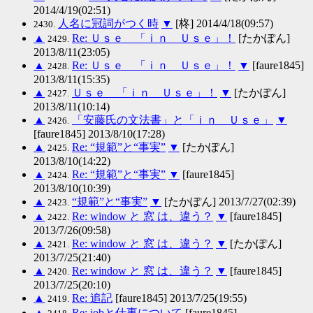
2014/4/19(02:51)
人名に冠詞がつく時
▼
[柊] 2014/4/18(09:57)
2430.
▲
Re: Ｕｓｅ 「ｉｎ Ｕｓｅ」！
[たかぽん]
2429.
2013/8/11(23:05)
▲
Re: Ｕｓｅ 「ｉｎ Ｕｓｅ」！
▼
[faure1845]
2428.
2013/8/11(15:35)
▲
Ｕｓｅ 「ｉｎ Ｕｓｅ」！
▼
[たかぽん]
2427.
2013/8/11(10:14)
▲
「安藤氏の文法書」と「ｉｎ Ｕｓｅ」
▼
2426.
[faure1845] 2013/8/10(17:28)
▲
Re: “規範”と“事実”
▼
[たかぽん]
2425.
2013/8/10(14:22)
▲
Re: “規範”と“事実”
▼
[faure1845]
2424.
2013/8/10(10:39)
▲
“規範”と“事実”
▼
[たかぽん] 2013/7/27(02:39)
2423.
▲
Re: window と 窓 は、違う？
▼
[faure1845]
2422.
2013/7/26(09:58)
▲
Re: window と 窓 は、違う？
▼
[たかぽん]
2421.
2013/7/25(21:40)
▲
Re: window と 窓 は、違う？
▼
[faure1845]
2420.
2013/7/25(20:10)
▲
Re: 追記
[faure1845] 2013/7/25(19:55)
2419.
▲
Re: jobと仕事について
[faure1845]