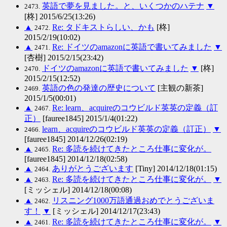
英語で夢を見ました。と、いくつかのハテナ
▼
2473.
[柊] 2015/6/25(13:26)
▲
Re: タドキストらしい、かも
[柊]
2472.
2015/2/19(10:02)
▲
Re: ドイツのamazonに英語で書いてみました
▼
2471.
[杏樹] 2015/2/15(23:42)
ドイツのamazonに英語で書いてみました
▼
[柊]
2470.
2015/2/15(12:52)
英語の色の発達の歴史について
[主観の新茶]
2469.
2015/1/5(00:01)
▲
Re: learn、acquireのコウビルド英英の定義（訂
2467.
正）
[fauree1845] 2015/1/4(01:22)
learn、acquireのコウビルド英英の定義（訂正）
▼
2466.
[fauree1845] 2014/12/26(02:19)
▲
Re: 多読を続けてきたところ仕事に変化が。
2465.
[fauree1845] 2014/12/18(02:58)
▲
ありがとうございます
[Tiny] 2014/12/18(01:15)
2464.
▲
Re: 多読を続けてきたところ仕事に変化が。
▼
2463.
[ミッシェル] 2014/12/18(00:08)
▲
リスニング1000万語通過おめでとうございま
2462.
す！
▼
[ミッシェル] 2014/12/17(23:43)
▲
Re: 多読を続けてきたところ仕事に変化が。
▼
2461.