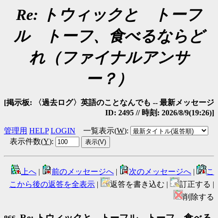
Re: トウィックと トーフ
ル トーフ、食べるならど
れ（ファイナルアンサ
ー？）
[掲示板: 〈過去ログ〉英語のことなんでも -- 最新メッセージ
ID: 2495 // 時刻: 2026/8/9(19:26)]
管理用
HELP
LOGIN
一覧表示(
W
)
:
表示件数(
Y
)
:
上へ
|
前のメッセージへ
|
次のメッセージへ
|
こ
こから後の返答を全表示
|
返答を書き込む |
訂正する |
削除する
Re: トウィックと トーフル トーフ、食べる