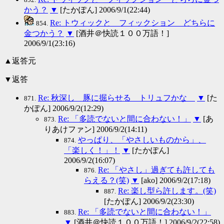
かう？
▼
[たかぽん] 2006/9/1(22:44)
Re: トウィックと フィックション どちらに
854.
金つかう？
▼
[酒井＠快読１００万語！]
2006/9/1(23:16)
▲返答元
▼返答
Re: 秋深し 豚に掘らせる トリュフかな
▼
[た
871.
かぽん] 2006/9/2(12:29)
Re: 「多読でないと間に合わない！」
▼
[あ
873.
りあけファン] 2006/9/2(14:11)
やっぱり、「やさしいものから」、
874.
「楽しく！」！
▼
[たかぽん]
2006/9/2(16:07)
Re: 「やさし」過ぎても許しても
876.
らえる？(笑)
▼
[ako] 2006/9/2(17:18)
Re: 楽し型ら許します。(笑)
887.
[たかぽん] 2006/9/2(23:30)
Re: 「多読でないと間に合わない！」
883.
▼
[酒井＠快読１００万語！] 2006/9/2(22:58)