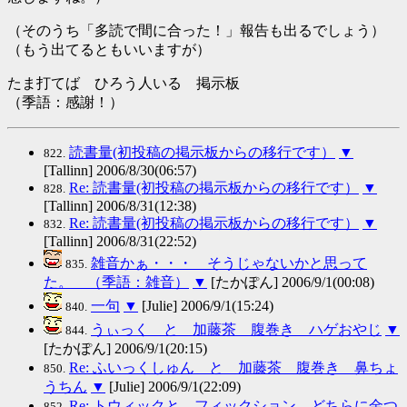
（そのうち「多読で間に合った！」報告も出るでしょう）
（もう出てるともいいますが）
たま打てば ひろう人いる 掲示板
（季語：感謝！）
読書量(初投稿の掲示板からの移行です）
▼
822.
[Tallinn] 2006/8/30(06:57)
Re: 読書量(初投稿の掲示板からの移行です）
▼
828.
[Tallinn] 2006/8/31(12:38)
Re: 読書量(初投稿の掲示板からの移行です）
▼
832.
[Tallinn] 2006/8/31(22:52)
雑音かぁ・・・ そうじゃないかと思って
835.
た。 （季語：雑音）
▼
[たかぽん] 2006/9/1(00:08)
一句
▼
[Julie] 2006/9/1(15:24)
840.
うぃっく と 加藤茶 腹巻き ハゲおやじ
▼
844.
[たかぽん] 2006/9/1(20:15)
Re: ふいっくしゅん と 加藤茶 腹巻き 鼻ちょ
850.
うちん
▼
[Julie] 2006/9/1(22:09)
Re: トウィックと フィックション どちらに金つ
852.