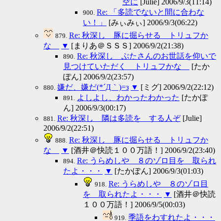
空に
[Julie] 2006/9/3(11:14)
Re: 「多読でないと間に合わな
900.
い！」
[みぃみぃ] 2006/9/3(06:22)
Re: 秋深し 豚に掘らせる トリュフか
879.
な
▼
[まりあ＠ＳＳＳ] 2006/9/2(21:38)
Re: 秋深し ぶたさんのお世話を仰いで
890.
見つけていただく トリュフかな
[たか
ぽん] 2006/9/2(23:57)
嫌だ、嫌だ(*´Д｀)=з
▼
[ミグ] 2006/9/2(22:12)
880.
よしよし、わかったわかった
[たかぽ
891.
ん] 2006/9/3(00:17)
Re: 秋深し 隣は多読を する人ぞ
[Julie]
881.
2006/9/2(22:51)
Re: 秋深し 豚に掘らせる トリュフか
888.
な
▼
[酒井＠快読１００万語！] 2006/9/2(23:40)
Re: うらめしや ８のゾロ目を 取られ
894.
たよ・・・
▼
[たかぽん] 2006/9/3(01:03)
Re: うらめしや ８のゾロ目
918.
を 取られたよ・・・
▼
[酒井＠快読
１００万語！] 2006/9/5(00:03)
季語をわすれたよ・・・
919.