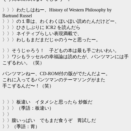
〉〉〉わたしはねー、History of Western Philosophy by
Bartrand Russel
〉〉〉の１章は、わくわくほいほい読めたんだけどー、
〉〉〉ひさしぶりに ICR2 を読んだら
〉〉〉ネイティブらしい表現満載で、
〉〉〉わしもまだまだじゃのう〜と思ったー。
〉〉そうじゃろう！ 子どもの本は最も手ごわいわい。
〉〉ワシもラッセルの幸福論は読めたが、パンツマンには手
こずるわい。（笑）
パンツマンねー、CD-ROM付の版がでたんだよー。
これに入ってるパンツマンのテーマソングがまた
手こずるんだ〜！（笑）
〉〉〉板違い イタメシと思ったら 炒飯だ
〉〉〉（季語：板違い）
〉〉
〉〉腹いっぱい でもまだ食うぞ 胃試しだ
〉〉（季語：胃）