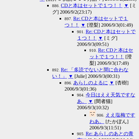
CDと本はセットで１つ！！
▼
[ミ
886.
グ] 2006/9/2(23:17)
Re: CDと本はセットで１
897.
つ！！
▼
[澄梨] 2006/9/3(01:49)
Re: CDと本はセットで
901.
１つ！！
▼
[ミグ]
2006/9/3(09:51)
Re: CDと本はセ
910.
ットで１つ！！
[澄
梨] 2006/9/3(17:49)
Re: 「多読でないと間に合わな
892.
い！」
▼
[Julie] 2006/9/3(00:31)
あらしのよるに
▼
[杏樹]
896.
2006/9/3(01:36)
今日はええ天気ですな
904.
あ。
▼
[間者猫]
2006/9/3(10:32)
ええ塩梅です
906.
わあ。
[たかぽん]
2006/9/3(11:51)
Re: あらしのあとの青
905.