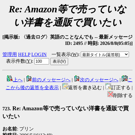
Re: Amazon等で売っていな
い洋書を通販で買いたい
[掲示板: 〈過去ログ〉英語のことなんでも -- 最新メッセージ
ID: 2495 // 時刻: 2026/8/8(05:05)]
管理用
HELP
LOGIN
一覧表示(
W
)
:
表示件数(
Y
)
:
上へ
|
前のメッセージへ
|
次のメッセージへ
|
こ
こから後の返答を全表示
|
返答を書き込む |
訂正する |
削除する
Re: Amazon等で売っていない洋書を通販で買
723.
いたい
お名前
: プリン