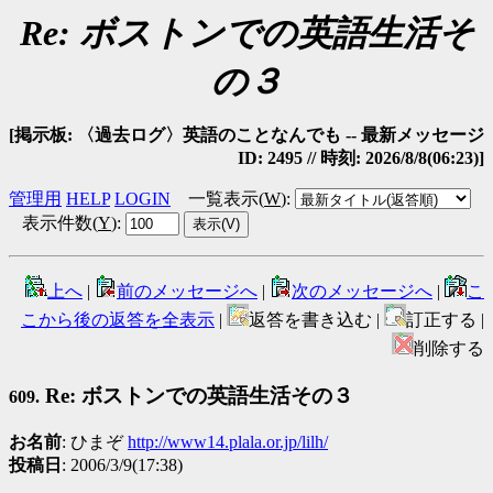
Re: ボストンでの英語生活そ
の３
[掲示板: 〈過去ログ〉英語のことなんでも -- 最新メッセージ
ID: 2495 // 時刻: 2026/8/8(06:23)]
管理用
HELP
LOGIN
一覧表示(
W
)
:
表示件数(
Y
)
:
上へ
|
前のメッセージへ
|
次のメッセージへ
|
こ
こから後の返答を全表示
|
返答を書き込む |
訂正する |
削除する
Re: ボストンでの英語生活その３
609.
お名前
: ひまぞ
http://www14.plala.or.jp/lilh/
投稿日
: 2006/3/9(17:38)