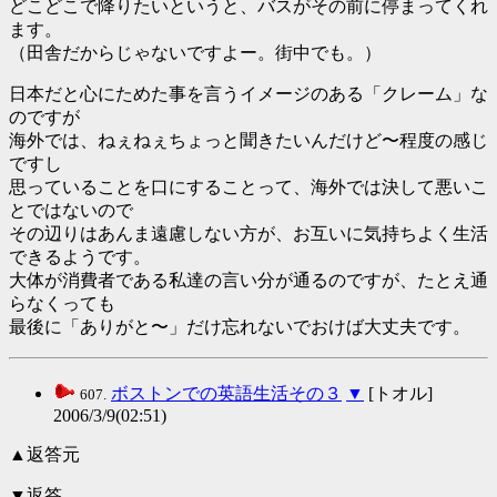
どこどこで降りたいというと、バスがその前に停まってくれ
ます。
（田舎だからじゃないですよー。街中でも。）
日本だと心にためた事を言うイメージのある「クレーム」な
のですが
海外では、ねぇねぇちょっと聞きたいんだけど〜程度の感じ
ですし
思っていることを口にすることって、海外では決して悪いこ
とではないので
その辺りはあんま遠慮しない方が、お互いに気持ちよく生活
できるようです。
大体が消費者である私達の言い分が通るのですが、たとえ通
らなくっても
最後に「ありがと〜」だけ忘れないでおけば大丈夫です。
ボストンでの英語生活その３
▼
[トオル]
607.
2006/3/9(02:51)
▲返答元
▼返答