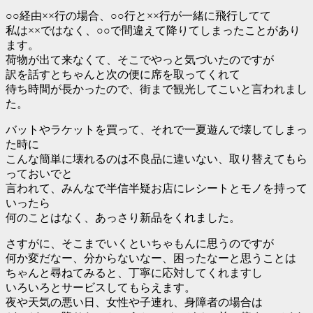
○○経由××行の場合、○○行と××行が一緒に飛行してて
私は××ではなく、○○で間違えて降りてしまったことがあり
ます。
荷物が出て来なくて、そこでやっと気づいたのですが
訳を話すとちゃんと次の便に席を取ってくれて
待ち時間が長かったので、街まで観光してこいと言われまし
た。
バットやラケットを買って、それで一夏遊んで壊してしまっ
た時に
こんな簡単に壊れるのは不良品に違いない、取り替えてもら
っておいでと
言われて、みんなで半信半疑お店にレシートとモノを持って
いったら
何のことはなく、あっさり新品をくれました。
さすがに、そこまでいくといちゃもんに思うのですが
何か変だなー、分からないなー、困ったなーと思うことは
ちゃんと尋ねてみると、丁寧に応対してくれますし
いろいろとサービスしてもらえます。
夜や天気の悪い日、女性や子連れ、身障者の場合は