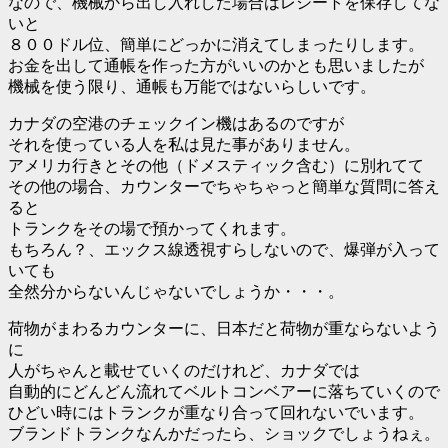
なので、機械から出し入れした場合はレシートを保存してな
いと
８００ドル位、簡単にどっかに消えてしまったりします。
お金を出して通帳を作った方がいいのかとも思いましたが
機械を使う限り、通帳も万能ではないらしいです。
カナダの空港のチェックイン機はあるのですが
それを使っている人を私は見た事がありません。
アメリカ行きとその他（ドメスティック含む）に別れてて
その他の場合、カウンターでちゃちゃっと簡単な質問に答え
ると
トランクをその場で預かってくれます。
もちろん？、エックス線透視すらしないので、爆弾が入って
いても
全然分からないんじゃないでしょうか・・・。
荷物がまわるカウンターに、日本だと荷物が重ならないよう
に
人がちゃんと載せていくのだけれど、カナダでは
自動的にどんどん流れてベルトコンベアーに落ちていくので
ひどい時にはトランクが重なり合って回れないでいます。
ブランドトランクなんかだったら、ショックでしょうねぇ。