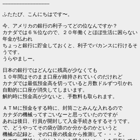
------------------------------
ふたたび、こんにちはです〜。
今、アメリカの銀行の利子ってどの位なんですか？
カナダでは６％位なので、２０年働くとほぼ生活に困らない
年金が払われ
ちょっと銀行に貯金しておくと、利子でバカンスに行けるそ
うです。
うらやましー。
日本の銀行ではどんなに残高が少なくても
１０年間はそのまま口座が維持されていくのだけれど
カナダでは最低預金高を切っていると月数ドルずつ引かれ
自動的に口座が消失してしまいます。
解約時に預金高が少ないと、手数料も取られます。
ＡＴＭに預金をする時に、封筒ごとみんな入れるので
カナダの機械ってすごいなーと思っていたのですが
あれは後日、行員が開封して入金手続きをするそうです。
で、どうやってその袋が誰のか分かるのかというと
機械の記録と、その口座の残金から推測して・・・と。