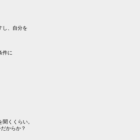
すし、自分を
条件に
Nを聞くくらい。
手だからか？