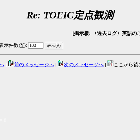
Re: TOEIC定点観測
[掲示板: 〈過去ログ〉英語のことなんでも
表示件数(
Y
)
:
へ
|
前のメッセージへ
|
次のメッセージへ
|
ここから後
ー！