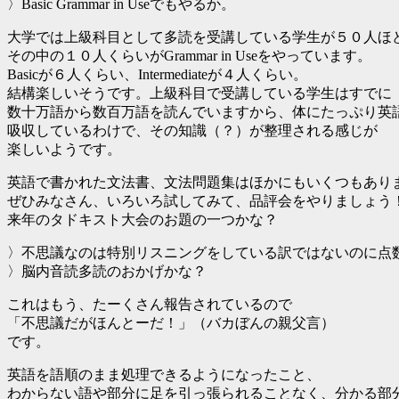
〉Basic Grammar in Useでもやるか。
大学では上級科目として多読を受講している学生が５０人ほ
その中の１０人くらいがGrammar in Useをやっています。
Basicが６人くらい、Intermediateが４人くらい。
結構楽しいそうです。上級科目で受講している学生はすでに
数十万語から数百万語を読んでいますから、体にたっぷり英
吸収しているわけで、その知識（？）が整理される感じが
楽しいようです。
英語で書かれた文法書、文法問題集はほかにもいくつもあり
ぜひみなさん、いろいろ試してみて、品評会をやりましょう
来年のタドキスト大会のお題の一つかな？
〉不思議なのは特別リスニングをしている訳ではないのに点
〉脳内音読多読のおかげかな？
これはもう、たーくさん報告されているので
「不思議だがほんとーだ！」（バカぼんの親父言）
です。
英語を語順のまま処理できるようになったこと、
わからない語や部分に足を引っ張られることなく、分かる部