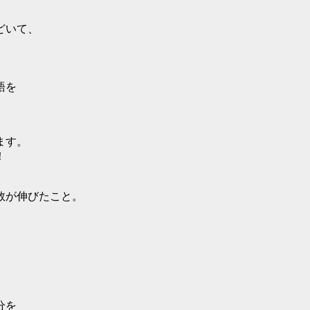
どいて、
語を
ます。
！
数が伸びたこと。
分を