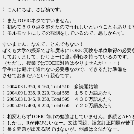
〉こんにちは、さば猫です。
〉またTOEICネタですいません。
〉初めて６００点を超えたのでうれしいということもありま
〉モルモットにしての観測をしているので、悪しからず。
すいません、なんて、とんでもない！
ぼくも大学の授業では年度末にTOEIC受験を単位取得の必要
しておりまして、ひじょーに強い関心を持っているのです。
（ただし、授業ではTOEIC対策はやりませんが・・・）
学生には避けて通れない必要悪なので、できるだけ準備を
させておきたいという親心です。
〉2004.03 L 350, R 160, Total 510 多読開始前
〉2004.09 L 335, R 220, Total 555 １５０万語あたり
〉2005.03 L 345, R 250, Total 595 ４３０万語あたり
〉2005.09 L 400, R 250, Total 650 ７２０万語あたり
〉相変わらずTOEIC向けの勉強はしていません。多読とAF
〉しかし、Rが伸びないなー。文法問題、誤文訂正問題が苦
〉長文問題が出来る訳ではないが。弱点は文法だなー。