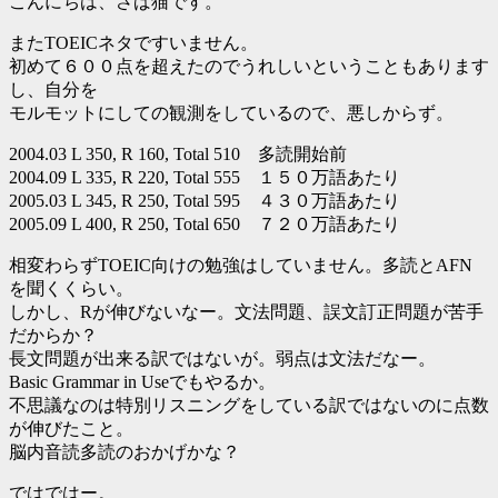
こんにちは、さば猫です。
またTOEICネタですいません。
初めて６００点を超えたのでうれしいということもあります
し、自分を
モルモットにしての観測をしているので、悪しからず。
2004.03 L 350, R 160, Total 510 多読開始前
2004.09 L 335, R 220, Total 555 １５０万語あたり
2005.03 L 345, R 250, Total 595 ４３０万語あたり
2005.09 L 400, R 250, Total 650 ７２０万語あたり
相変わらずTOEIC向けの勉強はしていません。多読とAFN
を聞くくらい。
しかし、Rが伸びないなー。文法問題、誤文訂正問題が苦手
だからか？
長文問題が出来る訳ではないが。弱点は文法だなー。
Basic Grammar in Useでもやるか。
不思議なのは特別リスニングをしている訳ではないのに点数
が伸びたこと。
脳内音読多読のおかげかな？
ではではー。