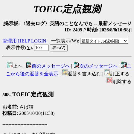
TOEIC定点観測
[掲示板: 〈過去ログ〉英語のことなんでも -- 最新メッセージ
ID: 2495 // 時刻: 2026/8/8(10:58)]
管理用
HELP
LOGIN
一覧表示(
W
)
:
表示件数(
Y
)
:
上へ |
前のメッセージへ
|
次のメッセージへ
|
こ
こから後の返答を全表示
|
返答を書き込む |
訂正する |
削除する
TOEIC定点観測
508.
お名前
: さば猫
投稿日
: 2005/10/30(11:38)
------------------------------