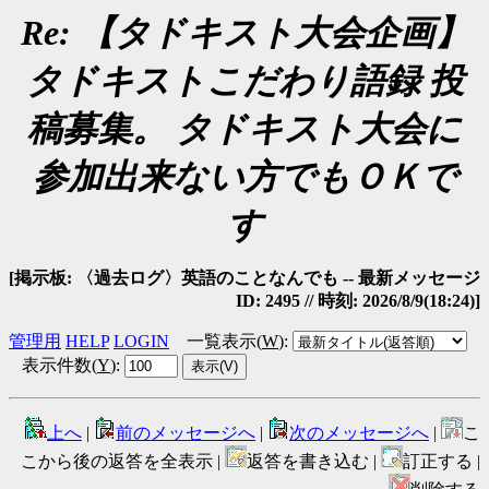
Re: 【タドキスト大会企画】
タドキストこだわり語録 投
稿募集。 タドキスト大会に
参加出来ない方でもＯＫで
す
[掲示板: 〈過去ログ〉英語のことなんでも -- 最新メッセージ
ID: 2495 // 時刻: 2026/8/9(18:24)]
管理用
HELP
LOGIN
一覧表示(
W
)
:
表示件数(
Y
)
:
上へ
|
前のメッセージへ
|
次のメッセージへ
|
こ
こから後の返答を全表示 |
返答を書き込む |
訂正する |