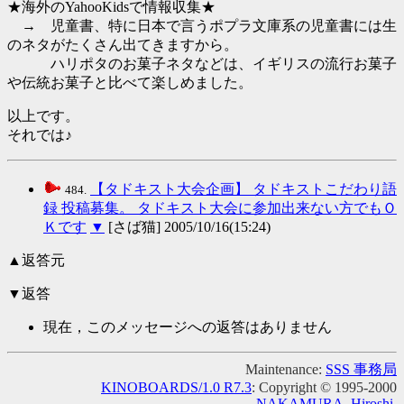
★海外のYahooKidsで情報収集★
→ 児童書、特に日本で言うポプラ文庫系の児童書には生
のネタがたくさん出てきますから。
ハリポタのお菓子ネタなどは、イギリスの流行お菓子
や伝統お菓子と比べて楽しめました。
以上です。
それでは♪
【タドキスト大会企画】 タドキストこだわり語
484.
録 投稿募集。 タドキスト大会に参加出来ない方でもＯ
Ｋです
▼
[さば猫] 2005/10/16(15:24)
▲返答元
▼返答
現在，このメッセージへの返答はありません
Maintenance:
SSS 事務局
KINOBOARDS/1.0 R7.3
: Copyright © 1995-2000
NAKAMURA, Hiroshi
.