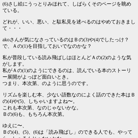
(6)さし絵にうっとりみほれて、しばらくそのページを眺め
ている。
どれが、いい、悪い、と駄私見を述べるのはやめておきまし
て・・・
akoさんが気になさっているのはＢの(3)や(4)でしたっけ？
で、Ａの(1)を目指しておいでなのかな？
私が普段している読み飛ばしはほとんどＡの(2)のような気
がします。
私がＡの(1)のようにできるのは、読んでいる本のストーリ
ー展開がよっぽど面白いとき。
つまり、本次第、のように思うのです。
リズムを楽しむ本、少ない語数なのによく話のできた本はＢ
の(4)や(5)、しちゃいますよね〜。
これも本次第、なのじゃないかな。
Ｂの(6)も、もちろん本次第。
ゆえに〜、
Ｂの(4)、(5)、(6)は「読み飛ばし」のできる人でも、やって