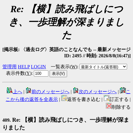
Re: 【横】読み飛ばしにつ
き、一歩理解が深まりまし
た
[掲示板: 〈過去ログ〉英語のことなんでも -- 最新メッセージ
ID: 2495 // 時刻: 2026/8/8(16:47)]
管理用
HELP
LOGIN
一覧表示(
W
)
:
表示件数(
Y
)
:
上へ
|
前のメッセージへ
|
次のメッセージへ
|
こ
こから後の返答を全表示
|
返答を書き込む |
訂正する |
削除する
Re: 【横】読み飛ばしにつき、一歩理解が深ま
409.
りました