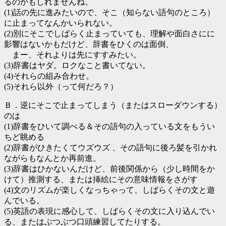
るのかもしれませんね。
(1)話の先に進みたいので、そこ（知らない語句のところ）
に止まってなんかいられない。
(2)別にそこでしばらく止まっていても、理解や面白さにに
影響はないかもだけど、辞書をひくのは面倒、
まー、それよりは先にすすみたい。
(3)辞書はヤダ。ロクなこと書いてない。
(4)それらの組み合わせ。
(5)それら以外（って何だろ？）
Ｂ．逆にそこで止まってしまう（またはスローダウンする）
のは
(1)辞書をひいて調べる＆その語句の入っている文をもうい
ちど眺める
(2)辞書がひきたくてウズウズ 、その語句に後ろ髪を引かれ
ながらもなんとか再前進。
(3)辞書はひかないんだけど、前後関係から（少し時間をか
けて）推測する、または挿絵にその意味情報をさがす
(4)文のリズムが楽しくなっちゃって、しばらくその文と遊
んでいる。
(5)英語の表現に感心して、しばらくその文に入り込んでい
る、またはぶつぶつ口頭練習してたりする。