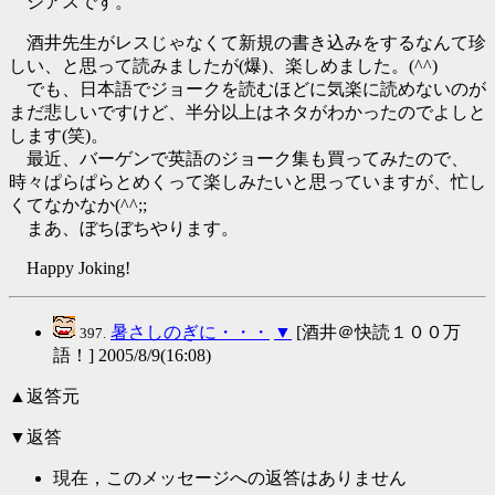
ジアスです。
酒井先生がレスじゃなくて新規の書き込みをするなんて珍
しい、と思って読みましたが(爆)、楽しめました。(^^)
でも、日本語でジョークを読むほどに気楽に読めないのが
まだ悲しいですけど、半分以上はネタがわかったのでよしと
します(笑)。
最近、バーゲンで英語のジョーク集も買ってみたので、
時々ぱらぱらとめくって楽しみたいと思っていますが、忙し
くてなかなか(^^;;
まあ、ぼちぼちやります。
Happy Joking!
暑さしのぎに・・・
▼
[酒井＠快読１００万
397.
語！] 2005/8/9(16:08)
▲返答元
▼返答
現在，このメッセージへの返答はありません