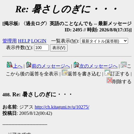
Re: 暑さしのぎに・・・
[掲示板: 〈過去ログ〉英語のことなんでも -- 最新メッセージ
ID: 2495 // 時刻: 2026/8/8(17:35)]
管理用
HELP
LOGIN
一覧表示(
W
)
:
表示件数(
Y
)
:
上へ
|
前のメッセージへ
|
次のメッセージへ
|
こ
こから後の返答を全表示 |
返答を書き込む |
訂正する |
削除する
Re: 暑さしのぎに・・・
408.
お名前
: ジアス
http://ch.kitaguni.tv/u/10275/
投稿日
: 2005/8/12(00:42)
------------------------------