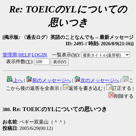
Re: TOEICのYLについての
思いつき
[掲示板: 〈過去ログ〉英語のことなんでも -- 最新メッセージ
ID: 2495 // 時刻: 2026/8/9(21:16)]
管理用
HELP
LOGIN
一覧表示(
W
)
:
表示件数(
Y
)
:
上へ
|
前のメッセージへ
|
次のメッセージへ
|
こ
こから後の返答を全表示 |
返答を書き込む |
訂正する |
削除する
Re: TOEICのYLについての思いつき
380.
お名前
: ペギー双葉山（＾＾）
投稿日
: 2005/6/29(00:12)