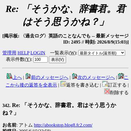
Re: 「そうかな、辞書君。君
はそう思うかね？」
[掲示板: 〈過去ログ〉英語のことなんでも -- 最新メッセージ
ID: 2495 // 時刻: 2026/8/9(15:03)]
管理用
HELP
LOGIN
一覧表示(
W
)
:
表示件数(
Y
)
:
上へ
|
前のメッセージへ
|
次のメッセージへ
|
こ
こから後の返答を全表示
|
返答を書き込む |
訂正する |
削除する
Re: 「そうかな、辞書君。君はそう思うか
342.
ね？」
お名前
: アトム
http://abookstop.blog8.fc2.com/