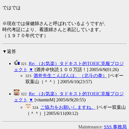
ではでは
※現在では保健師さんと呼ばれているようですが、
時代考証により、看護婦さんと表記しています。
（１９７０年代です）
▼返答
Re: （お気楽）タドキスト的TOEIC克服プロジ
321.
ェクト
▼
[酒井＠快読１００万語！] 2005/6/9(01:26)
酒井先生こんばんは。（北斗の拳）
[ペギー
323.
双葉山（＾＾）] 2005/6/10(23:57)
Re: （お気楽）タドキスト的TOEIC克服プロジ
322.
ェクト
▼
[vitaminM] 2005/6/9(20:55)
ご協力をお願いしますね。
[ペギー双葉山
324.
（＾＾）] 2005/6/11(00:12)
Maintenance:
SSS 事務局