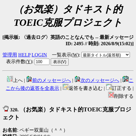
（お気楽）タドキスト的
TOEIC克服プロジェクト
[掲示板: 〈過去ログ〉英語のことなんでも -- 最新メッセージ
ID: 2495 // 時刻: 2026/8/9(15:02)]
管理用
HELP
LOGIN
一覧表示(
W
)
:
表示件数(
Y
)
:
上へ |
前のメッセージへ
|
次のメッセージへ
|
こ
こから後の返答を全表示
|
返答を書き込む |
訂正する |
削除する
（お気楽）タドキスト的TOEIC克服プロジ
320.
ェクト
お名前
: ペギー双葉山（＾＾）