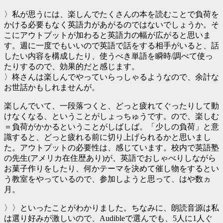
〉私が思うには、楽しんでたくさんの本を読むことで負荷を
かける必要もなく英語力があがるのではないでしょうか。そ
こにアウトプットが加わると英語力の幅が広がると思いま
す。週に一度でもいいので英語で話をする相手がいると、話
したい内容を構成したり、使うべき単語を瞬時/調べて使っ
たりするので、効果的だと感じます。
〉柊さんは楽しんでやっていらっしゃるようなので、余計な
お世話かもしれませんが。
楽しんでいて、一段落つくと、どっと疲れてぐったりして動
けなくなる、ということがしょっちゅうです。ので、楽しむ
＝負荷がかかるということがしばしば。「少しの負荷」と意
識すると、どっと疲れる前に切り上げられるかと思いまし
た。アウトプットの必要性は、感じています。校内で英語塾
の先生(アメリカ在住歴あり)が、英語でおしゃべりしながら
お菓子作りをしたり、何かテーマを決めて催し物をするとい
う教室をやっているので、参加しようと思って、はや数ヵ
月。
〉〉といったことがわかりました。ちなみに、朗読音源は私
は選り好みが激しいので、Audibleで選んでも、5人に1人ぐ