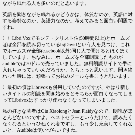
ながら眠れる人も多いのだと思います。
英語を聞きながら眠れるかどうかは、体質なのか、英語に対
する姿勢なのか、英語力なのか。考えてみると面白い問題で
すね。
〉〉Libri Voxでモンテ・クリスト伯(50時間以上)とホームズ
ほぼ全部を読み切っているbgDavidという人を見つけ、これ
でホームズが全部(casebook以外)同じ人で聞けるとほくほく
しています。ちなみに、ホームズを全部朗読したものが
audibleでは70ドルで売っていました。無料朗読サイトで手に
入れちゃっていいんだろうか、とちょっと思います。聞き終
わった時には、頑張ってお礼のメールを書こうと思います。
〉最初の頃はLibrivoxも併用していたのですが、やはり新し
いタイトルの朗読を聞き始めるとそちらが面白くなってしま
ってLibrivoxはすっかり使わなくなってしまいました。
私の好きな著者はQiu XiaolongとJean Plaidyなので、朗読がほ
とんどないのですよ。ベストセラーというだけで、読みたく
なくなるというひねくれ者ですし、もう少し充実してくれな
いと、Audibleは使いづらいですね。