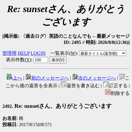
Re: sunsetさん、ありがとう
ございます
[掲示板: 〈過去ログ〉英語のことなんでも -- 最新メッセージ
ID: 2495 // 時刻: 2026/8/8(12:36)]
管理用
HELP
LOGIN
一覧表示(
W
)
:
表示件数(
Y
)
:
上へ
|
前のメッセージへ
|
次のメッセージへ
|
こ
こから後の返答を全表示 |
返答を書き込む |
訂正する |
削除する
Re: sunsetさん、ありがとうございます
2492.
お名前
: 柊
投稿日
: 2017/8/15(08:57)