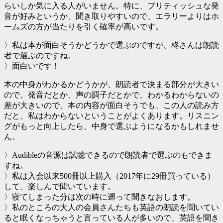
らいしか気に入る人がいません。特に、ブリティッシュな発
音が好みというか、聞き取りやすいので、エラリーよりはホ
ームズの方が当たりを引く確率が高いです。
〉私は本が面白そうかどうかで選ぶのですが、柊さんは朗読
者で選ぶのですね。
〉面白いです！
本の中身がわかるかどうかが、朗読者で決まる部分が大きい
ので。発音だとか、声の調子だとかで、わかるわからないの
差が大きいので、本の内容が面白そうでも、この人の読み方
だと、私はわからないということがよくあります。リスニン
グがもっと向上したら、中身で選ぶようになるかもしれませ
ん。
〉Audibleの音源は試聴できるので朗読者で選ぶのもできま
すね。
〉私は入会以来500冊以上購入（2017年に29冊買っている）
して、楽しんで聞いています。
〉寝てしまった分は次の時に遡って聞きなおします。
〉私のところの大人の会員さんたちも英語の朗読を聞いてい
ると眠くなっちゃうと言っている人が多いので、英語を聞き