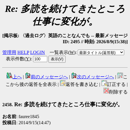
Re: 多読を続けてきたところ
仕事に変化が。
[掲示板: 〈過去ログ〉英語のことなんでも -- 最新メッセージ
ID: 2495 // 時刻: 2026/8/9(15:38)]
管理用
HELP
LOGIN
一覧表示(
W
)
:
表示件数(
Y
)
:
上へ
|
前のメッセージへ
|
次のメッセージへ
|
こ
こから後の返答を全表示 |
返答を書き込む |
訂正する |
削除する
Re: 多読を続けてきたところ仕事に変化が。
2458.
お名前
: fauree1845
投稿日
: 2014/9/15(14:47)