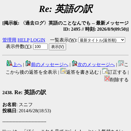
Re: 英語の訳
[掲示板: 〈過去ログ〉英語のことなんでも -- 最新メッセージ
ID: 2495 // 時刻: 2026/8/9(09:50)]
管理用
HELP
LOGIN
一覧表示(
W
)
:
表示件数(
Y
)
:
上へ
|
前のメッセージへ
|
次のメッセージへ
|
こ
こから後の返答を全表示 |
返答を書き込む |
訂正する |
削除する
Re: 英語の訳
2438.
お名前
: スニフ
投稿日
: 2014/6/28(18:53)
------------------------------