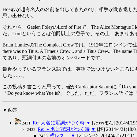
Hoagyが超有名人の名前を出してきたので、相手が聞き返
思い出せない。
それから、Gaelen FoleyのLord of Fireで、The Alice M
た。Lordということは伯爵以上の息子で、その上、あまり
Brian LumleyのThe Compleat Crowでは、1912年にロンドンで
there was no Titus. A Timeus Crow... and a Titus Crew... The name 
てあり、冠詞付きの名前のオンパレードです。
最近やっているフランス語では、英語ではつけないところに
した……。
この投稿を書こうと思って、確かCardcaptor Sakuraに「Do you k
「Do you know what Yue is?」でした。ただ、フランス語では
▼返答
Re: 人名に冠詞がつく時
▼
[たかぽん] 2014/4/19(0
2431.
Re: 人名に冠詞がつく時
▼
[柊] 2014/4/21(18:0
2432.
横レス。
▼
[オレンジ] 2014/4/21(21:11)
2433.