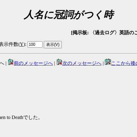
人名に冠詞がつく時
[掲示板: 〈過去ログ〉英語のことなんでも
表示件数(
Y
)
:
へ |
前のメッセージへ
|
次のメッセージへ
|
ここから後
en to Deathでした。