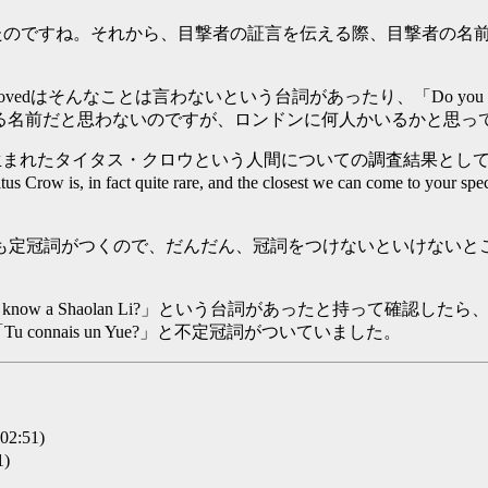
したのですね。それから、目撃者の証言を伝える際、目撃者の名
ontague I lovedはそんなことは言わないという台詞があったり、「Do you
ある名前だと思わないのですが、ロンドンに何人かいるかと思っ
生まれたタイタス・クロウという人間についての調査結果として、「There were sev
Titus Crow is, in fact quite rare, and the closest we can come to y
も定冠詞がつくので、だんだん、冠詞をつけないといけないと
now a Shaolan Li?」という台詞があったと持って確認したら、「Do y
「Tu connais un Yue?」と不定冠詞がついていました。
2:51)
1)