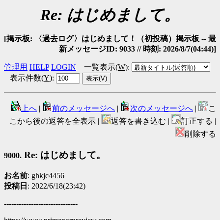
Re: はじめまして。
[掲示板: 〈過去ログ〉はじめまして！（初投稿）掲示板 -- 最
新メッセージID: 9033 // 時刻: 2026/8/7(04:44)]
管理用
HELP
LOGIN
一覧表示(
W
)
:
表示件数(
Y
)
:
上へ
|
前のメッセージへ
|
次のメッセージへ
|
こ
こから後の返答を全表示 |
返答を書き込む |
訂正する |
削除する
Re: はじめまして。
9000.
お名前
: ghkjc4456
投稿日
: 2022/6/18(23:42)
------------------------------