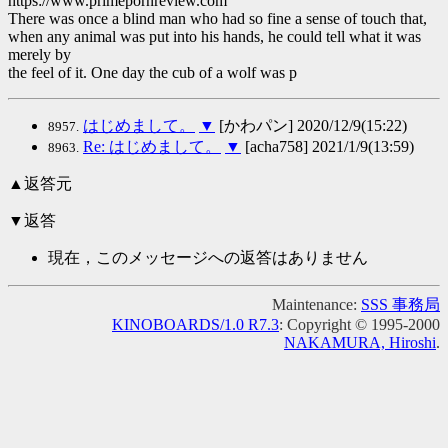
https://www.primepornreview.com
There was once a blind man who had so fine a sense of touch that,
when any animal was put into his hands, he could tell what it was
merely by
the feel of it. One day the cub of a wolf was p
はじめまして。
▼
[かわパン] 2020/12/9(15:22)
8957.
Re: はじめまして。
▼
[acha758] 2021/1/9(13:59)
8963.
▲返答元
▼返答
現在，このメッセージへの返答はありません
Maintenance:
SSS 事務局
KINOBOARDS/1.0 R7.3
: Copyright © 1995-2000
NAKAMURA, Hiroshi
.