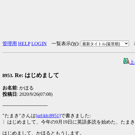
管理用
HELP
LOGIN
一覧表示(
W
)
:
上
Re: はじめまして
8953.
お名前
: かほる
投稿日
: 2020/9/26(07:08)
------------------------------
"たまき"さんは
[url:kb:8951]
で書きました:
〉はじめまして、今年の9月19日に英語多読を始めた、たま
はじめまして、かほるともうします。