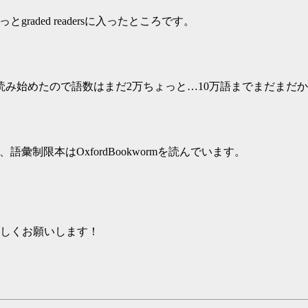
graded readersに入ったところです。
ら読み始めたので語数はまだ2万ちょっと…10万語までまだまだ
んで、語彙制限本はOxfordBookwormを読んでいます。
ろしくお願いします！