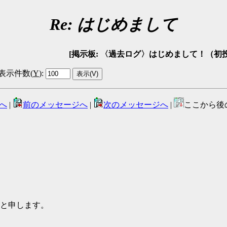
Re: はじめまして
[掲示板: 〈過去ログ〉はじめまして！（初投稿）掲示板 -
表示件数(
Y
)
:
へ
|
前のメッセージへ
|
次のメッセージへ
|
ここから後
きと申します。