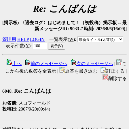
Re: こんばんは
[掲示板: 〈過去ログ〉はじめまして！（初投稿）掲示板 -- 最
新メッセージID: 9033 // 時刻: 2026/8/6(16:09)]
管理用
HELP
LOGIN
一覧表示(
W
)
:
表示件数(
Y
)
:
上へ
|
前のメッセージへ
|
次のメッセージへ
|
こ
こから後の返答を全表示 |
返答を書き込む |
訂正する |
削除する
Re: こんばんは
6048.
お名前
: スコフィールド
投稿日
: 2007/9/20(09:44)
------------------------------