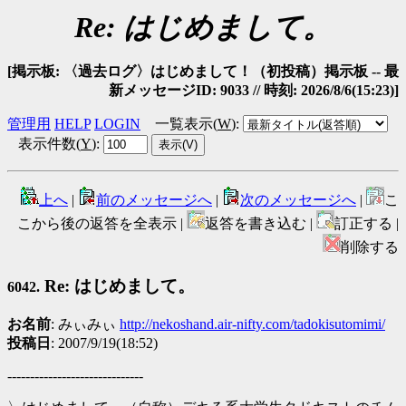
Re: はじめまして。
[掲示板: 〈過去ログ〉はじめまして！（初投稿）掲示板 -- 最
新メッセージID: 9033 // 時刻: 2026/8/6(15:23)]
管理用
HELP
LOGIN
一覧表示(
W
)
:
表示件数(
Y
)
:
上へ
|
前のメッセージへ
|
次のメッセージへ
|
こ
こから後の返答を全表示 |
返答を書き込む |
訂正する |
削除する
Re: はじめまして。
6042.
お名前
: みぃみぃ
http://nekoshand.air-nifty.com/tadokisutomimi/
投稿日
: 2007/9/19(18:52)
------------------------------