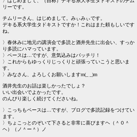
〉はじめまして、（自称）デキる系大学生タドキストのチム
リーです。
チムリーさん、はじめまして。みぃみぃです。
デキる系大学生タドキストですか！これはまた頼もしいです
ね。
〉春休みに地元の講演会で多読と酒井先生に出会い、すっか
り多読にハマっています。
〉ペースは…ですが、意気込みはバッチリ！
〉これからもゆっくりじっくりと頑張っていこうと思いま
す。
〉みなさん、よろしくお願いしますm(_ _)m
酒井先生のお話は楽しかったでしょ？
いい出会いでよかったです。
のんびり楽しく続けてくださいね。
〉こっちもペースは…ですが、ブログで多読記録をつけてい
ます。
〉ちょこっとのぞいて下さると非常に喜びますヘ（＾０＾
ヘ）（ノ＾ー＾）ノ