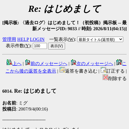
Re: はじめまして
[掲示板: 〈過去ログ〉はじめまして！（初投稿）掲示板 -- 最
新メッセージID: 9033 // 時刻: 2026/8/11(04:15)]
管理用
HELP
LOGIN
一覧表示(
W
)
:
表示件数(
Y
)
:
上へ
|
前のメッセージへ
|
次のメッセージへ
|
こ
こから後の返答を全表示
|
返答を書き込む |
訂正する |
削除する
Re: はじめまして
6014.
お名前
: ミグ
投稿日
: 2007/9/4(00:16)
------------------------------