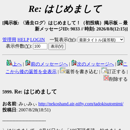
Re: はじめまして
[掲示板: 〈過去ログ〉はじめまして！（初投稿）掲示板 -- 最
新メッセージID: 9033 // 時刻: 2026/8/8(12:15)]
管理用
HELP
LOGIN
一覧表示(
W
)
:
表示件数(
Y
)
:
上へ
|
前のメッセージへ
|
次のメッセージへ
|
こ
こから後の返答を全表示
|
返答を書き込む |
訂正する |
削除する
Re: はじめまして
5999.
お名前
: みぃみぃ
http://nekoshand.air-nifty.com/tadokisutomimi/
投稿日
: 2007/8/28(18:51)
------------------------------