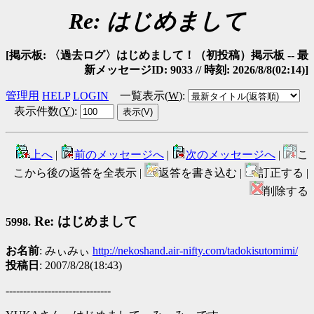
Re: はじめまして
[掲示板: 〈過去ログ〉はじめまして！（初投稿）掲示板 -- 最
新メッセージID: 9033 // 時刻: 2026/8/8(02:14)]
管理用
HELP
LOGIN
一覧表示(
W
)
:
表示件数(
Y
)
:
上へ
|
前のメッセージへ
|
次のメッセージへ
|
こ
こから後の返答を全表示 |
返答を書き込む |
訂正する |
削除する
Re: はじめまして
5998.
お名前
: みぃみぃ
http://nekoshand.air-nifty.com/tadokisutomimi/
投稿日
: 2007/8/28(18:43)
------------------------------