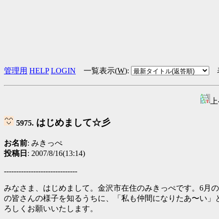
管理用
HELP
LOGIN
一覧表示(
W
)
:
上
はじめまして☆彡
5975.
お名前
: みきっぺ
投稿日
: 2007/8/16(13:14)
------------------------------
みなさま、はじめまして。金沢市在住のみきっぺです。6月の
の皆さんの様子を知るうちに、「私も仲間になりたあ〜い」
ろしくお願いいたします。