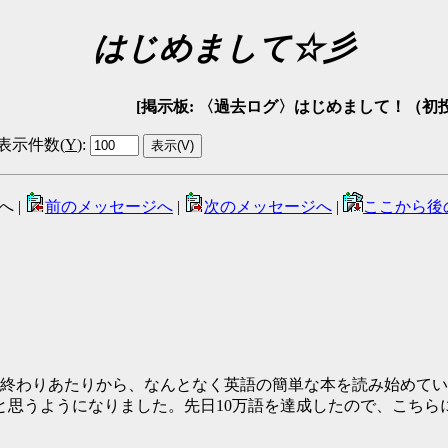
はじめまして☆彡
[掲示板: 〈過去ログ〉はじめまして！（初投稿）掲示板 -
表示件数(
Y
)
:
へ |
前のメッセージへ
|
次のメッセージへ
|
ここから後
終わりあたりから、なんとなく英語の簡単な本を読み始めてい
と思うようになりました。先日10万語を達成したので、こちら