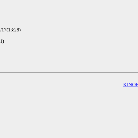
17(13:28)
1)
KINOB