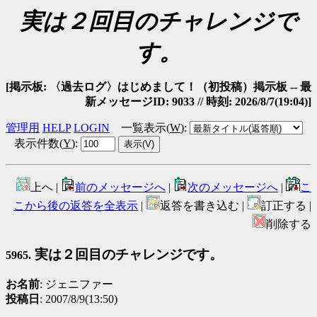
実は２回目のチャレンジで
す。
[掲示板: 〈過去ログ〉はじめまして！（初投稿）掲示板 -- 最
新メッセージID: 9033 // 時刻: 2026/8/7(19:04)]
管理用
HELP
LOGIN
一覧表示(
W
)
:
表示件数(
Y
)
:
上へ |
前のメッセージへ
|
次のメッセージへ
|
こ
こから後の返答を全表示
|
返答を書き込む |
訂正する |
削除する
実は２回目のチャレンジです。
5965.
お名前
: ジェニファー
投稿日
: 2007/8/9(13:50)