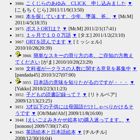
こくじらのあゆみ CLICK 申し込みました
▼
3986.
[こもちくじら] 2011/11/9(13:50)
本を探しています。少年、墜落、斧。
▼
[Mr.M]
3982.
2011/4/5(18:35)
ポストORTは？
▼
[Mr.M] 2011/2/1(17:41)
3975.
１ヶ月で１００万語
▼
[タエ] 2011/1/2(23:10)
3972.
ORTを読んでます
▼
[ミッシェル]
3967.
2010/10/28(20:39)
簡単なスキーの滑り方の本、ご存知の方教え
3966.
てください
[がま] 2010/10/20(23:29)
文科省が一クラスの人数に関する意見を募集中
▼
3959.
[pandada45] 2010/3/27(07:00)
日本語の意味を知りたがるのですが・・・
▼
3955.
[Yakko] 2010/2/23(11:23)
子どもの読書記録って？
▼
[リトルベア]
3952.
2009/12/13(23:25)
3才以下の子供には母国語だけしゃべりかけるそ
3951.
うです
▼
[Oh!Mah!Ah!] 2009/11/8(16:00)
[えいごよみきかせ絵本]の購入迷ってます。
▼
3948.
[nonono] 2009/7/30(17:45)
英語絵本と日本語絵本
▼
[チルチル]
3945.
2008/12/30(16:04)