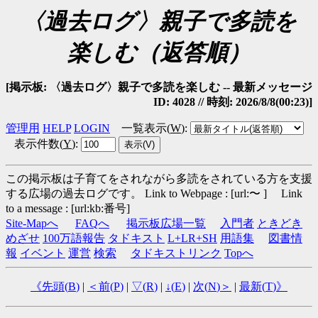
〈過去ログ〉親子で多読を
楽しむ（返答順）
[掲示板: 〈過去ログ〉親子で多読を楽しむ -- 最新メッセージ
ID: 4028 // 時刻: 2026/8/8(00:23)]
管理用
HELP
LOGIN
一覧表示(
W
)
:
表示件数(
Y
)
:
この掲示板は子育てをされながら多読をされている方を支援
する広場の過去ログです。
Link to Webpage : [url:〜 ] Link
to a message : [url:kb:番号]
Site-Mapへ
FAQへ
掲示板広場一覧
入門者
ときどき
めざせ
100万語報告
タドキスト
L+LR+SH
用語集
図書情
報
イベント
運営
検索
タドキストリンク
Topへ
《先頭(
B
)
|
＜前(
P
)
|
▽(
R
)
|
↓(
E
)
|
次(
N
)＞
|
最新(
T
)》