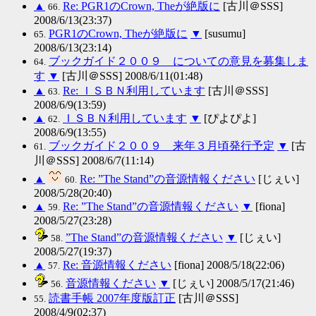
▲
Re: PGR1のCrown, Theが絶版に
[古川＠SSS]
66.
2008/6/13(23:37)
PGR1のCrown, Theが絶版に
▼
[susumu]
65.
2008/6/13(23:14)
ブックガイド２００９ についての意見を募集しま
64.
す
▼
[古川＠SSS] 2008/6/11(01:48)
▲
Re: ＩＳＢＮ利用しています
[古川＠SSS]
63.
2008/6/9(13:59)
▲
ＩＳＢＮ利用しています
▼
[ぴよぴよ]
62.
2008/6/9(13:55)
ブックガイド２００９ 来年３月頃発行予定
▼
[古
61.
川＠SSS] 2008/6/7(11:14)
▲
Re: ”The Stand”の音源情報ください
[じぇい]
60.
2008/5/28(20:40)
▲
Re: ”The Stand”の音源情報ください
▼
[fiona]
59.
2008/5/27(23:28)
”The Stand”の音源情報ください
▼
[じぇい]
58.
2008/5/27(19:37)
▲
Re: 音源情報ください
[fiona] 2008/5/18(22:06)
57.
音源情報ください
▼
[じぇい] 2008/5/17(21:46)
56.
読書手帳 2007年度版訂正
[古川＠SSS]
55.
2008/4/9(02:37)