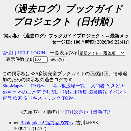
〈過去ログ〉ブックガイド
プロジェクト（日付順）
[掲示板: 〈過去ログ〉ブックガイドプロジェクト -- 最新メッ
セージID: 100 // 時刻: 2026/8/9(22:41)]
管理用
HELP
LOGIN
一覧表示(
W
)
:
表示件数(
Y
)
:
この掲示板はSSS多読完全ブックガイドの正誤訂正、情報追
加のための掲示板の過去ログです。
Site-Mapへ
FAQへ
掲示板広場一覧
入門者
ときどき
めざせ
本のこと何でも
YL・語数
用語集
図書情報
イベント
運営
検索
タドキストリンク
TOPへ
《先頭(
B
) | ＜前(
P
) |
▽(
R
)
|
次(
N
)＞
|
最新(
T
)》
Bookguide 2 協力者の方へ
[古川＠SSS]
89.
2009/11/2(12:32)