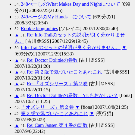
248ぺーじのWhat Makes Day and Nightについて
[699
54.
分の1] 2008/3/25(21:05)
249ページのMy Hands について
[699分の1]
53.
2008/3/25(20:54)
Rookie biographies
[ソレイユ] 2007/12/30(02:40)
52.
▲
Re: Info Trailのセットの説明が良く分かりませ
51.
ん。
[古川＠SSS] 2007/12/29(19:45)
Info Trailのセットの説明が良く分かりません。
▼
50.
[699分の1] 2007/12/29(15:33)
▲
Re: Doctor Dolittleの巻数
[古川＠SSS]
49.
2007/10/22(01:20)
▲
Re: 第２版で気づいたことあれこれ
[古川＠SSS]
48.
2007/10/22(01:16)
▲
Re: 「オズシリーズ」第２巻
[古川＠SSS]
47.
2007/10/22(01:15)
▲
Re: Doctor Dolittleの巻数、YLもおかしい？
[fiona]
46.
2007/10/21(11:25)
「オズシリーズ」第２巻
▼
[fiona] 2007/10/8(21:25)
45.
第２版で気づいたことあれこれ
▼
[夜行猫]
42.
2007/9/8(00:09)
▲
Re: Cam Jansen 第４巻の語数
[古川＠SSS]
41.
2007/9/6(22:42)