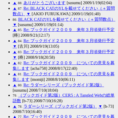
▲
ありがとうございます
[susumu] 2009/1/19(02:04)
88.
▲
Re: BLACK CATのYLを載せてください（＋質問
87.
数点）
▼
[AKIO FURUKAWA] 2009/1/19(01:40)
BLACK CATのYLを載せてください（＋質問数点）
86.
▼
[susumu] 2009/1/19(01:14)
▲
Re: ブックガイド２００９ 来年３月頃発行予定
85.
[柊] 2008/9/21(12:17)
▲
Re: ブックガイド２００９ 来年３月頃発行予定
84.
▼
[古川] 2008/9/19(13:05)
▲
Re: ブックガイド２００９ 来年３月頃発行予定
83.
▼
[柊] 2008/9/18(20:58)
▲
Re: ブックガイド２００９ についての意見を募
82.
集します
[acha758] 2008/8/17(22:40)
▲
Re: ブックガイド２００９ についての意見を募
81.
集します
[momiji] 2008/8/10(06:11)
▲
Re: ラダーシリーズ（ブックガイド第2版）
80.
[susumu] 2008/7/10(18:04)
（ブックガイド第2版）CER5 : A Tangled Webの総単
79.
語数
[b-73] 2008/7/10(16:28)
▲
ラダーシリーズ（ブックガイド第2版）
▼
[b-73]
78.
2008/7/10(16:40)
▲
Re: ブックガイド２００９ についての意見を募
77.