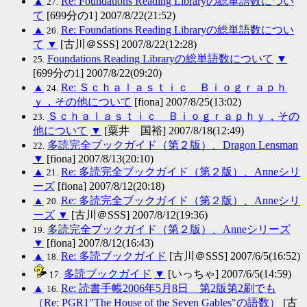
▲
Re: Foundations Reading Libraryの総単語数につい
27.
て
[699分の1] 2007/8/22(21:52)
▲
Re: Foundations Reading Libraryの総単語数につい
26.
て
▼
[古川＠SSS] 2007/8/22(12:28)
Foundations Reading Libraryの総単語数について
▼
25.
[699分の1] 2007/8/22(09:20)
▲
Re: Ｓｃｈａｌａｓｔｉｃ Ｂｉｏｇｒａｐｈ
24.
ｙ，その他について
[fiona] 2007/8/25(13:02)
Ｓｃｈａｌａｓｔｉｃ Ｂｉｏｇｒａｐｈｙ，その
23.
他について
▼
[粟井 国裕] 2007/8/18(12:49)
多読完全ブックガイド（第２版）、Dragon Lensman
22.
▼
[fiona] 2007/8/13(20:10)
▲
Re: 多読完全ブックガイド（第２版）、Anneシリ
21.
ーズ
[fiona] 2007/8/12(20:18)
▲
Re: 多読完全ブックガイド（第２版）、Anneシリ
20.
ーズ
▼
[古川＠SSS] 2007/8/12(19:36)
多読完全ブックガイド（第２版）、Anneシリーズ
19.
▼
[fiona] 2007/8/12(16:43)
▲
Re: 多読ブックガイド
[古川＠SSS] 2007/6/5(16:52)
18.
多読ブックガイド
▼
[いっちゃ] 2007/6/5(14:59)
17.
▲
Re: 読書手帳2006年5月8日 第2版第2刷でも
16.
（Re: PGR1"The House of the Seven Gables"の語数）
[古