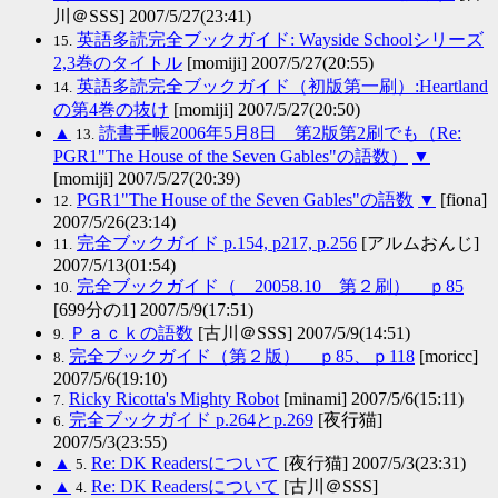
川＠SSS] 2007/5/27(23:41)
英語多読完全ブックガイド: Wayside Schoolシリーズ
15.
2,3巻のタイトル
[momiji] 2007/5/27(20:55)
英語多読完全ブックガイド（初版第一刷）:Heartland
14.
の第4巻の抜け
[momiji] 2007/5/27(20:50)
▲
読書手帳2006年5月8日 第2版第2刷でも（Re:
13.
PGR1"The House of the Seven Gables"の語数）
▼
[momiji] 2007/5/27(20:39)
PGR1"The House of the Seven Gables"の語数
▼
[fiona]
12.
2007/5/26(23:14)
完全ブックガイド p.154, p217, p.256
[アルムおんじ]
11.
2007/5/13(01:54)
完全ブックガイド（ 20058.10 第２刷） ｐ85
10.
[699分の1] 2007/5/9(17:51)
Ｐａｃｋの語数
[古川＠SSS] 2007/5/9(14:51)
9.
完全ブックガイド（第２版） ｐ85、ｐ118
[moricc]
8.
2007/5/6(19:10)
Ricky Ricotta's Mighty Robot
[minami] 2007/5/6(15:11)
7.
完全ブックガイド p.264とp.269
[夜行猫]
6.
2007/5/3(23:55)
▲
Re: DK Readersについて
[夜行猫] 2007/5/3(23:31)
5.
▲
Re: DK Readersについて
[古川＠SSS]
4.