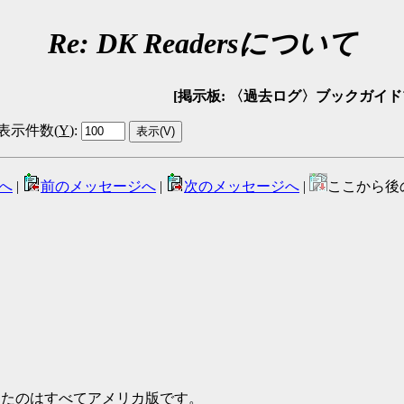
Re: DK Readersについて
[掲示板: 〈過去ログ〉ブックガイドプロジェクト
表示件数(
Y
)
:
へ
|
前のメッセージへ
|
次のメッセージへ
|
ここから後
が登録したのはすべてアメリカ版です。